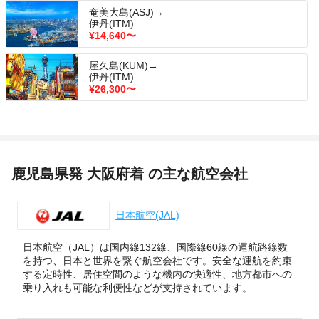
奄美大島(ASJ)→
伊丹(ITM)
¥14,640
〜
屋久島(KUM)→
伊丹(ITM)
¥26,300
〜
鹿児島県発 大阪府着 の主な航空会社
日本航空(JAL)
日本航空（JAL）は国内線132線、国際線60線の運航路線数
を持つ、日本と世界を繋ぐ航空会社です。安全な運航を約束
する定時性、居住空間のような機内の快適性、地方都市への
乗り入れも可能な利便性などが支持されています。