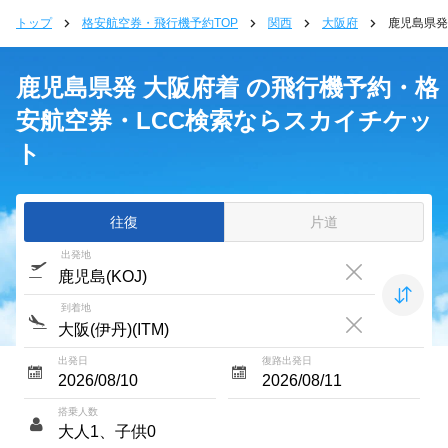
トップ
格安航空券・飛行機予約TOP
関西
大阪府
鹿児島県発
鹿児島県発 大阪府着 の飛行機予約・格
安航空券・LCC検索ならスカイチケッ
ト
往復
片道
出発地
到着地
出発日
復路出発日
搭乗人数