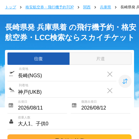
トップ
格安航空券・飛行機予約TOP
関西
兵庫県
長崎県発 
長崎県発 兵庫県着 の飛行機予約・格安
航空券・LCC検索ならスカイチケット
往復
片道
出発地
到着地
出発日
復路出発日
搭乗人数