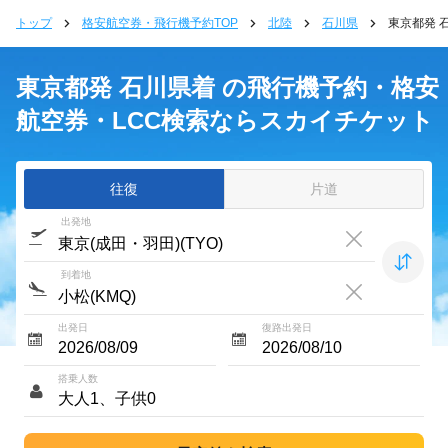
トップ
格安航空券・飛行機予約TOP
北陸
石川県
東京都発 
東京都発 石川県着 の飛行機予約・格安
航空券・LCC検索ならスカイチケット
往復
片道
出発地
到着地
出発日
復路出発日
搭乗人数