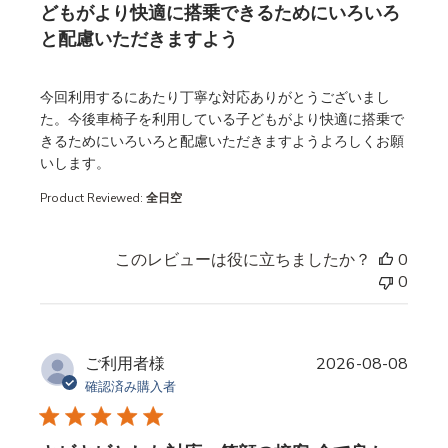
どもがより快適に搭乗できるためにいろいろ
と配慮いただきますよう
read more about review content
今回利用するにあたり丁寧な対応ありがとうございまし
た。今後車椅子を利用している子どもがより快適に搭乗で
きるためにいろいろと配慮いただきますようよろしくお願
いします。
Product Reviewed:
全日空
このレビューは役に立ちましたか？
0
0
ご利用者様
2026-08-08
確認済み購入者