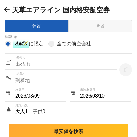
天草エアライン 国内格安航空券
往復
片道
検索対象
に限定
全ての航空会社
出発地
到着地
出発日
復路出発日
搭乗人数
最安値を検索