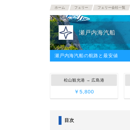
ホーム
フェリー
フェリー会社一覧
瀬戸内海汽船
瀬戸内海汽船の航路と最安値
松山観光港
→
広島港
￥5,800
目次