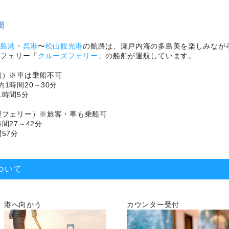
間
広島港
・
呉港
〜
松山観光港
の航路は、瀬戸内海の多島美を楽しみなが
型フェリー「
クルーズフェリー
」の船舶が運航しています。
船）※車は乗船不可
1時間20～30分
1時間5分
大型フェリー）※旅客・車も乗船可
間27～42分
57分
ついて
港へ向かう
カウンター受付