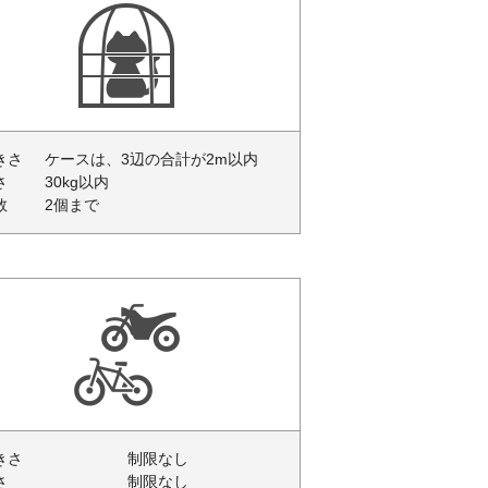
きさ
ケースは、3辺の合計が2m以内
さ
30kg以内
数
2個まで
きさ
制限なし
さ
制限なし