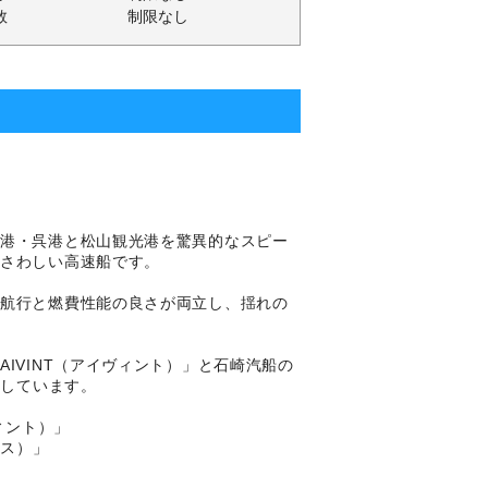
数
制限なし
島港・呉港と松山観光港を驚異的なスピー
さわしい高速船です。
速航行と燃費性能の良さが両立し、揺れの
IVINT（アイヴィント）」と石崎汽船の
航しています。
ィント）」
クス）」