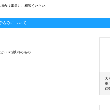
な場合は事前にご相談ください。
持込みについて
が30kg以内のもの
大
重
個