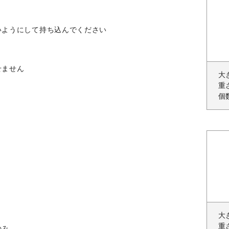
いようにして持ち込んでください
せません
大
重
個
大
重
のみ