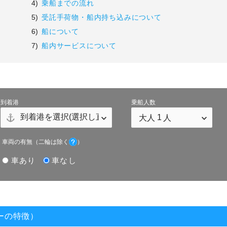
4)
乗船までの流れ
5)
受託手荷物・船内持ち込みについて
6)
船について
7)
船内サービスについて
到着港
乗船人数
車両の有無
（二輪は除く
）
車あり
車なし
ーの特徴）