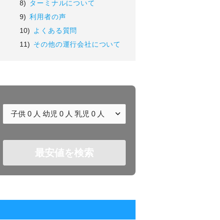
8)
ターミナルについて
9)
利用者の声
10)
よくある質問
11)
その他の運行会社について
子供
0
人 幼児
0
人 乳児
0
人
最安値を検索