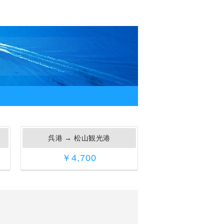
呉港
→
松山観光港
￥4,700