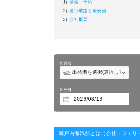
1)
検索・予約
2)
運行航路と最安値
3)
会社概要
出発港
出発日
瀬戸内海汽船とは（会社・フェリ