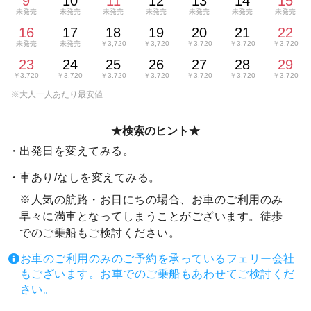
9
10
11
12
13
14
15
未発売
未発売
未発売
未発売
未発売
未発売
未発売
16
17
18
19
20
21
22
未発売
未発売
￥3,720
￥3,720
￥3,720
￥3,720
￥3,720
23
24
25
26
27
28
29
￥3,720
￥3,720
￥3,720
￥3,720
￥3,720
￥3,720
￥3,720
★検索のヒント★
出発日を変えてみる。
車あり/なしを変えてみる。
※人気の航路・お日にちの場合、お車のご利用のみ
早々に満車となってしまうことがございます。徒歩
でのご乗船もご検討ください。
お車のご利用のみのご予約を承っているフェリー会社
もございます。お車でのご乗船もあわせてご検討くだ
さい。