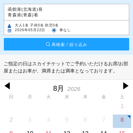
函館港(北海道)発
青森港(青森)着
大人1名 子供0名 幼児0名
2026年05月22日
車なし
再検索 / 絞り込み
ご指定の日はスカイチケットでご予約いただけるお席/お部
屋またはお車が、満席または満車となっております。
8月
2026
日
月
火
水
木
金
土
1
2
3
4
5
6
7
8