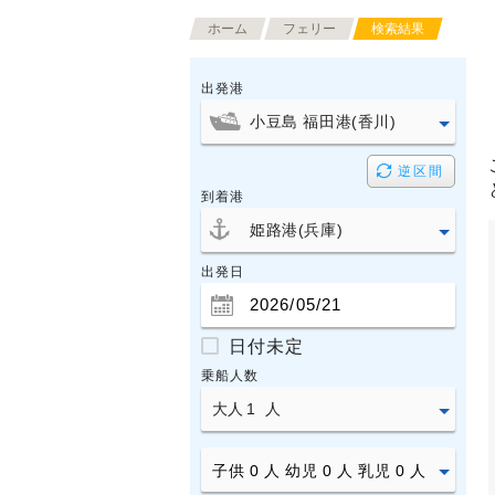
ホーム
フェリー
検索結果
出発港
逆区間
到着港
出発日
日付未定
乗船人数
子供
0
人 幼児
0
人 乳児
0
人