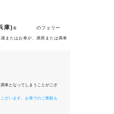
兵庫)
のフェリー
着
部屋またはお車が、満席または満車
に満車となってしまうことがござ
もございます。お車でのご乗船も