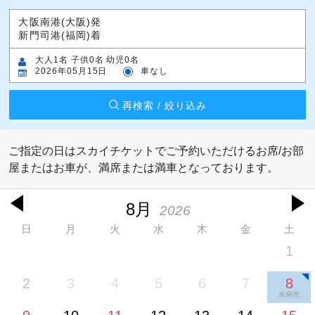
大阪南港(大阪)発
新門司港(福岡)着
大人1名 子供0名 幼児0名
2026年05月15日
車なし
再検索 / 絞り込み
ご指定の日はスカイチケットでご予約いただけるお席/お部
屋またはお車が、満席または満車となっております。
8月
2026
日
月
火
水
木
金
土
1
2
3
4
5
6
7
8
未発売