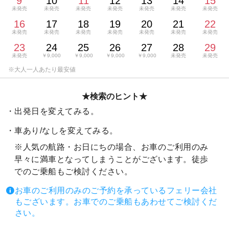
9
10
11
12
13
14
15
未発売
未発売
未発売
未発売
未発売
未発売
未発売
16
17
18
19
20
21
22
未発売
未発売
未発売
未発売
未発売
未発売
未発売
23
24
25
26
27
28
29
未発売
￥9,000
￥9,000
￥9,000
￥9,000
未発売
未発売
★検索のヒント★
出発日を変えてみる。
車あり/なしを変えてみる。
※人気の航路・お日にちの場合、お車のご利用のみ
早々に満車となってしまうことがございます。徒歩
でのご乗船もご検討ください。
お車のご利用のみのご予約を承っているフェリー会社
もございます。お車でのご乗船もあわせてご検討くだ
さい。