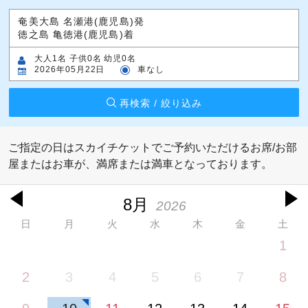
奄美大島 名瀬港(鹿児島)発
徳之島 亀徳港(鹿児島)着
大人1名 子供0名 幼児0名
2026年05月22日
車なし
再検索 / 絞り込み
ご指定の日はスカイチケットでご予約いただけるお席/お部
屋またはお車が、満席または満車となっております。
8月
2026
日
月
火
水
木
金
土
1
2
3
4
5
6
7
8