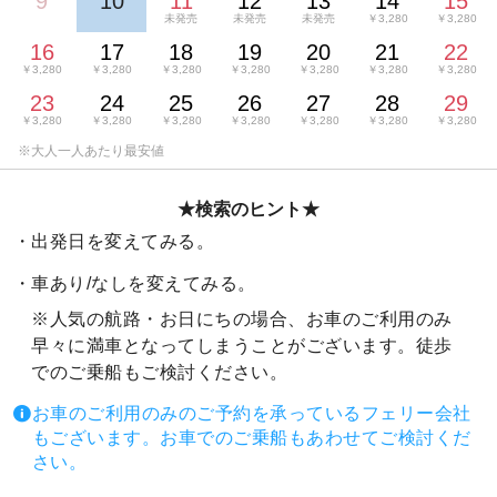
9
10
11
12
13
14
15
未発売
未発売
未発売
￥3,280
￥3,280
16
17
18
19
20
21
22
￥3,280
￥3,280
￥3,280
￥3,280
￥3,280
￥3,280
￥3,280
23
24
25
26
27
28
29
￥3,280
￥3,280
￥3,280
￥3,280
￥3,280
￥3,280
￥3,280
★検索のヒント★
出発日を変えてみる。
車あり/なしを変えてみる。
※人気の航路・お日にちの場合、お車のご利用のみ
早々に満車となってしまうことがございます。徒歩
でのご乗船もご検討ください。
お車のご利用のみのご予約を承っているフェリー会社
もございます。お車でのご乗船もあわせてご検討くだ
さい。