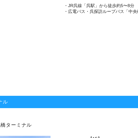
・JR呉線「呉駅」から徒歩約5〜8分
・広電バス・呉探訪ループバス「中央
ナル
桟橋ターミナル