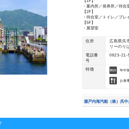
【1F】
・案内所／発券所／待合
【2F】
・待合室／トイレ／プレ
【5F】
・展望室
住所
広島県呉
リーのり
電話番
0823-21-
号
特徴
年中
お食
瀬戸内海汽船（株）呉中
す