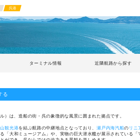
呉港
ターミナル情報
近隣航路から探す
する
ナル）は、造船の街・呉の象徴的な風景に囲まれた拠点です。
松山観光港
を結ぶ航路の中継地点となっており、
瀬戸内海汽船
の
リニ
する「大和ミュージアム」や、実物の巨大潜水艦が展示されている「
ことができ、呉ならではの迫力ある景観を楽しめます。