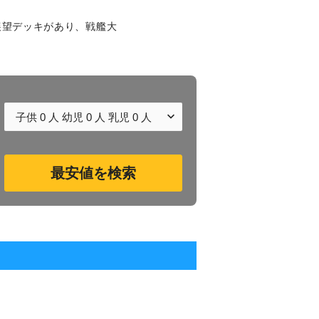
展望デッキがあり、戦艦大
子供
0
人 幼児
0
人 乳児
0
人
最安値を検索