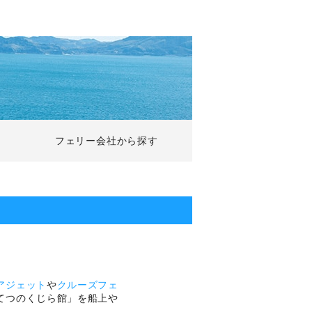
フェリー会社から探す
アジェット
や
クルーズフェ
てつのくじら館」を船上や