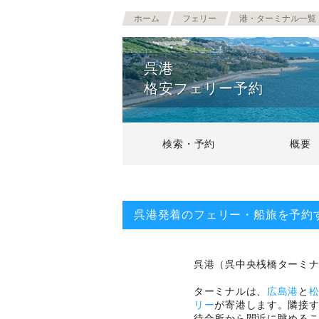
ホーム
フェリー
港・ターミナル一覧
呉港
格安フェリー予約
検索・予約
概要
呉港発着のフェリー・船旅を予約
呉港（呉中央桟橋ターミ
ターミナルは、
広島港
と
リー
が寄港します。隣接
待合所から間近に眺める