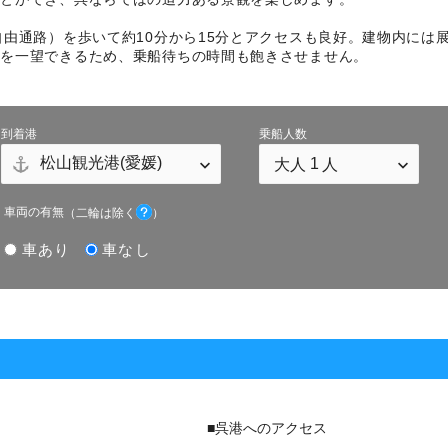
自由通路）を歩いて約10分から15分とアクセスも良好。建物内には
どを一望できるため、乗船待ちの時間も飽きさせません。
到着港
乗船人数
車両の有無
（二輪は除く
）
車あり
車なし
■呉港へのアクセス