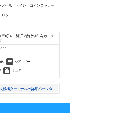
室／売店／トイレ／コインロッカー
イロット
市宝町４ 瀬戸内海汽船 呉港フェ
ば
5111
無休
休憩スペース
事
お土産
央桟橋ターミナルの詳細ページへ