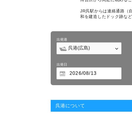
JR呉駅からは連絡通路（
和を建造したドック跡な
出発港
出発日
呉港について