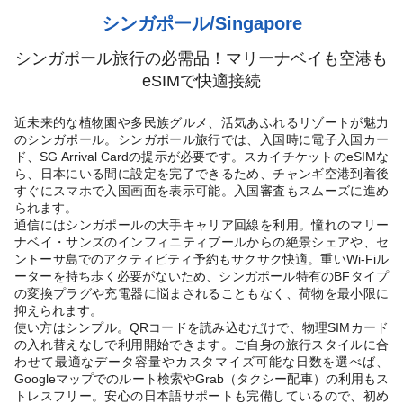
シンガポール
/
Singapore
シンガポール旅行の必需品！マリーナベイも空港も
eSIMで快適接続
近未来的な植物園や多民族グルメ、活気あふれるリゾートが魅力
のシンガポール。シンガポール旅行では、入国時に電子入国カー
ド、SG Arrival Cardの提示が必要です。スカイチケットのeSIMな
ら、日本にいる間に設定を完了できるため、チャンギ空港到着後
すぐにスマホで入国画面を表示可能。入国審査もスムーズに進め
られます。
通信にはシンガポールの大手キャリア回線を利用。憧れのマリー
ナベイ・サンズのインフィニティプールからの絶景シェアや、セ
ントーサ島でのアクティビティ予約もサクサク快適。重いWi-Fiル
ーターを持ち歩く必要がないため、シンガポール特有のBFタイプ
の変換プラグや充電器に悩まされることもなく、荷物を最小限に
抑えられます。
使い方はシンプル。QRコードを読み込むだけで、物理SIMカード
の入れ替えなしで利用開始できます。ご自身の旅行スタイルに合
わせて最適なデータ容量やカスタマイズ可能な日数を選べば、
Googleマップでのルート検索やGrab（タクシー配車）の利用もス
トレスフリー。安心の日本語サポートも完備しているので、初め