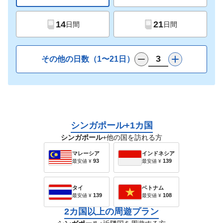
14
21
日間
日間
その他の日数（1〜21日）
シンガポール+1カ国
シンガポール
+他の国を訪れる方
マレーシア
インドネシア
93
139
最安値
¥
最安値
¥
タイ
ベトナム
139
108
最安値
¥
最安値
¥
2カ国以上の周遊プラン