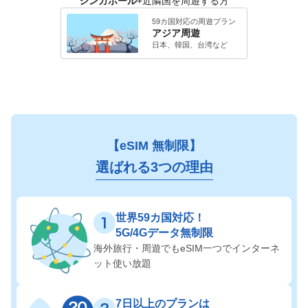
シンガポール
+近隣国を周遊する方
59カ国対応の周遊プラン
アジア
周遊
日本、韓国、台湾
など
【eSIM 無制限】
選ばれる3つの理由
世界59カ国対応！
5G/4Gデータ無制限
海外旅行・周遊でも
eSIM一つでインターネ
ット使い放題
7日以上のプランは