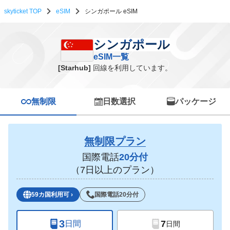
skyticket TOP
eSIM
シンガポール eSIM
シンガポール eSIM一覧
シンガポール
eSIM一覧
[Starhub]
回線を利用しています。
無制限
日数選択
パッケージ
無制限プラン
国際電話
20分付
（7日以上のプラン）
59カ国利用可
›
国際電話20分付
3
7
日間
日間