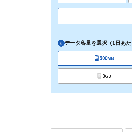
データ容量を選択（1日あた
500
MB
3
GB