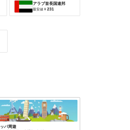
アラブ首長国連邦
231
最安値
¥
ロッパ
周遊