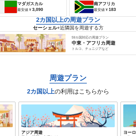
マダガスカル
南アフリカ
3,090
183
最安値
¥
最安値
¥
2カ国以上の周遊プラン
セーシェル
+近隣国を周遊する方
59カ国対応の周遊プラン
中東・アフリカ
周遊
トルコ、チュニジア
など
周遊プラン
2カ国以上
の利用はこちらから
アジア
周遊
ヨー