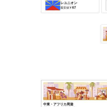
レユニオン
67
最安値
¥
中東・アフリカ
周遊