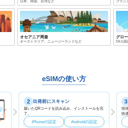
日本、韓国、台湾
など
フラン
オセアニア
周遊
グロ
オーストラリア、ニュージーランド
など
59カ
eSIMの使い方
2
3
出発前にスキャン
届いたQRコードを読み込み、インストールを完
現
了。
快
iPhoneの設定
Androidの設定