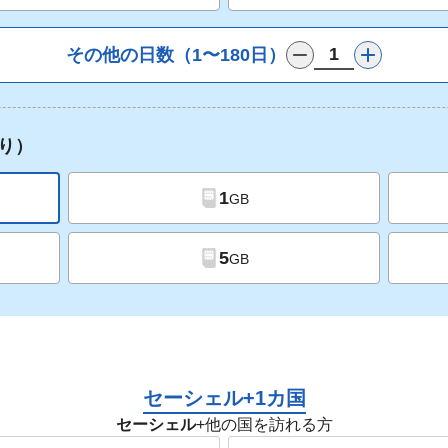
その他の日数（1〜180日）
り）
1
GB
5
GB
セーシェル+1カ国
セーシェル
+他の国を訪れる方