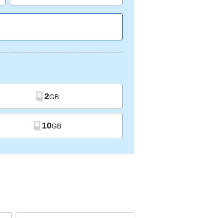
2
GB
10
GB