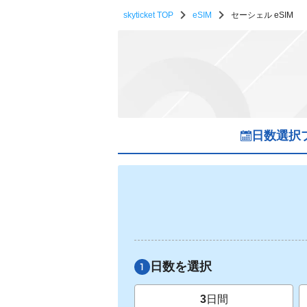
skyticket TOP
eSIM
セーシェル eSIM
日数選択
日数を選択
3
日間