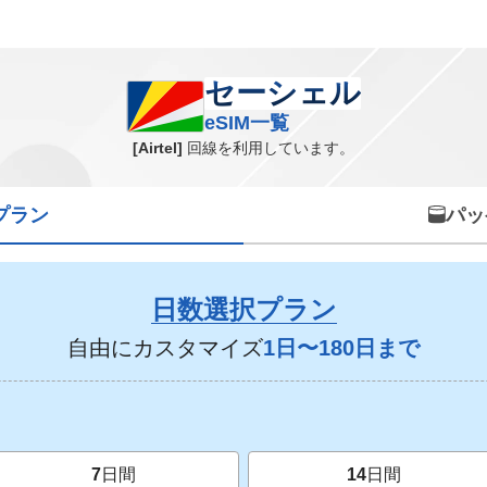
セーシェル eSIM一覧
セーシェル
eSIM一覧
[Airtel]
回線を利用しています。
プラン
パッ
日数選択プラン
自由にカスタマイズ
1日〜180日まで
7
日間
14
日間