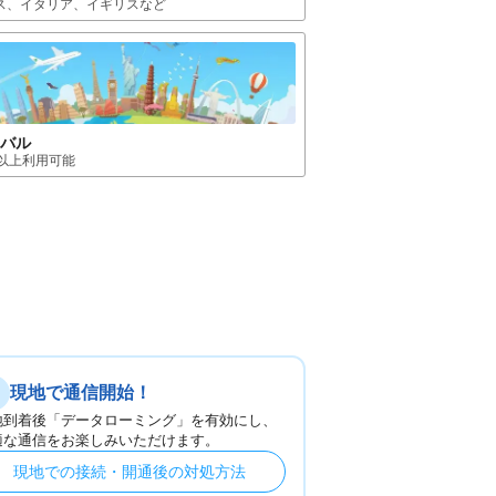
ス、イタリア、イギリス
など
ーバル
国以上利用可能
現地で通信開始！
地到着後「データローミング」を有効にし、
適な通信をお楽しみいただけます。
現地での接続・開通後の対処方法