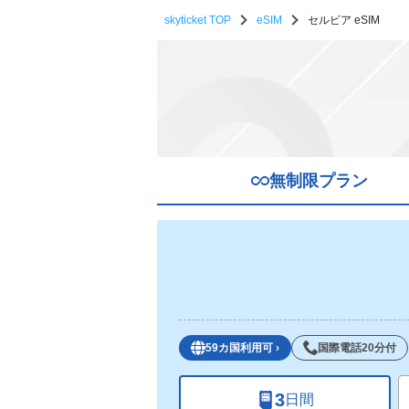
skyticket TOP
eSIM
セルビア eSIM
無制限プラン
59カ国利用可
›
国際電話20分付
3
日間