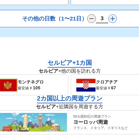
その他の日数（1〜21日）
セルビア+1カ国
セルビア
+他の国を訪れる方
モンテネグロ
クロアチア
105
67
最安値
¥
最安値
¥
2カ国以上の周遊プラン
セルビア
+近隣国を周遊する方
59カ国対応の周遊プラン
ヨーロッパ
周遊
フランス、イタリア、イギリス
など