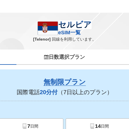
セルビア eSIM一覧
セルビア
eSIM一覧
[Telenor]
回線を利用しています。
日数選択プラン
無制限プラン
国際電話
20分付
（7日以上のプラン）
7
14
日間
日間