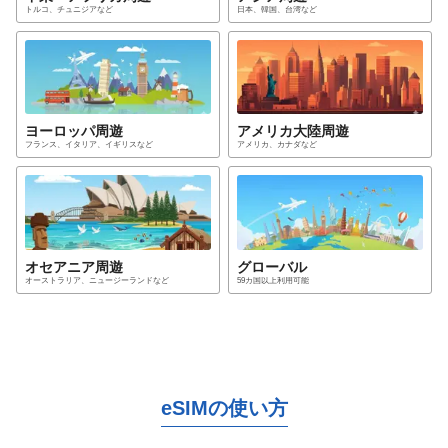
トルコ、チュニジア
など
日本、韓国、台湾
など
ヨーロッパ
周遊
アメリカ大陸
周遊
フランス、イタリア、イギリス
など
アメリカ、カナダ
など
オセアニア
周遊
グローバル
オーストラリア、ニュージーランド
など
59カ国以上利用可能
eSIMの使い方