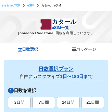
skyticket TOP
eSIM
カタール eSIM
カタール eSIM一覧
カタール
eSIM一覧
[ooredoo / Vodafone]
回線を利用しています。
日数選択
パッケージ
日数選択プラン
自由にカスタマイズ
1日〜180日まで
日数を選択
3
日間
7
日間
14
日間
21
日間