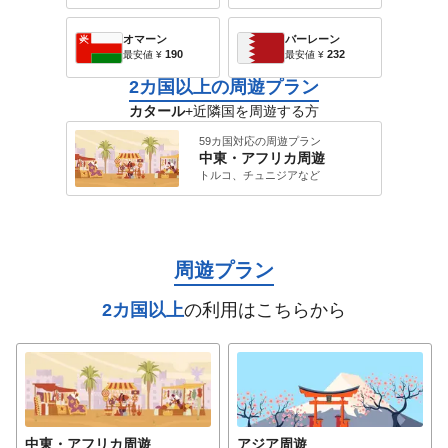
オマーン
バーレーン
190
232
最安値
¥
最安値
¥
2カ国以上の周遊プラン
カタール
+近隣国を周遊する方
59カ国対応の周遊プラン
中東・アフリカ
周遊
トルコ、チュニジア
など
周遊プラン
2カ国以上
の利用はこちらから
中東・アフリカ
周遊
アジア
周遊