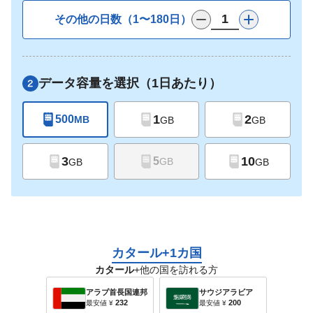
その他の日数（1〜180日）
データ容量を選択（1日あたり）
1
2
500
MB
GB
GB
3
10
5
GB
GB
GB
カタール+1カ国
カタール
+他の国を訪れる方
アラブ首長国連邦
サウジアラビア
232
200
最安値
¥
最安値
¥