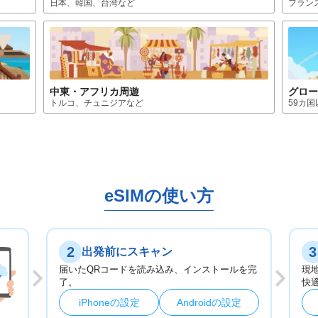
日本、韓国、台湾
など
フラン
中東・アフリカ
周遊
グロ
トルコ、チュニジア
など
59カ
eSIMの使い方
2
3
出発前にスキャン
届いたQRコードを読み込み、インストールを完
現
了。
快
iPhoneの設定
Androidの設定