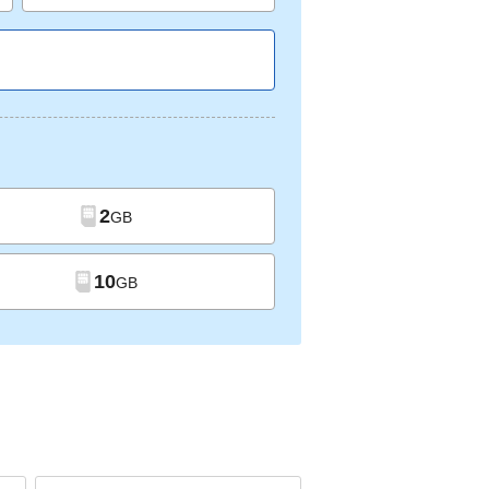
2
GB
10
GB