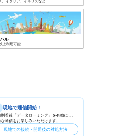
ス、イタリア、イギリス
など
ーバル
国以上利用可能
現地で通信開始！
地到着後「データローミング」を有効にし、
適な通信をお楽しみいただけます。
現地での接続・開通後の対処方法