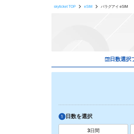
skyticket TOP
eSIM
パラグアイ eSIM
日数選択
日数を選択
3
日間