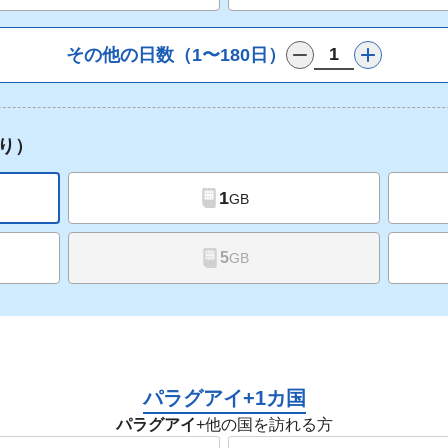
その他の日数（1〜180日）
り）
1
GB
5
GB
パラグアイ+1カ国
パラグアイ
+他の国を訪れる方