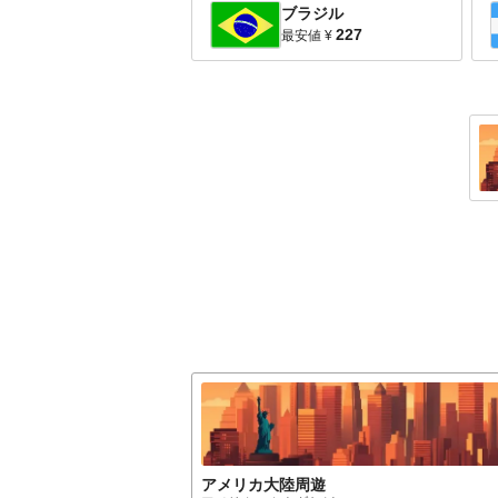
ブラジル
227
最安値
¥
アメリカ大陸
周遊