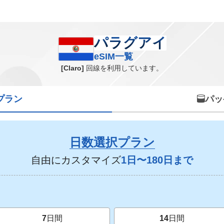
パラグアイ eSIM一覧
パラグアイ
eSIM一覧
[Claro]
回線を利用しています。
プラン
パッ
日数選択プラン
自由にカスタマイズ
1日〜180日まで
7
日間
14
日間