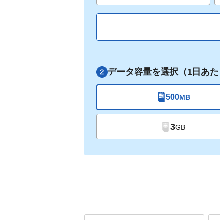
データ容量を選択（1日あた
500
MB
3
GB