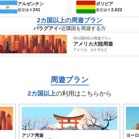
アルゼンチン
ボリビア
241
2,622
最安値
¥
最安値
¥
2カ国以上の周遊プラン
パラグアイ
+近隣国を周遊する方
59カ国対応の周遊プラン
アメリカ大陸
周遊
アメリカ、カナダ
など
周遊プラン
2カ国以上
の利用はこちらから
アジア
周遊
ヨー