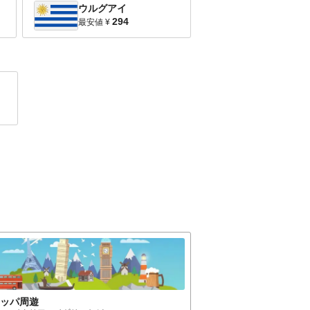
ウルグアイ
294
最安値
¥
ロッパ
周遊