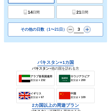
14
21
日間
日間
その他の日数（1〜21日）
パキスタン+1カ国
パキスタン
+他の国を訪れる方
アラブ首長国連邦
サウジアラビア
232
200
最安値
¥
最安値
¥
イギリス
中国
67
109
最安値
¥
最安値
¥
2カ国以上の周遊プラン