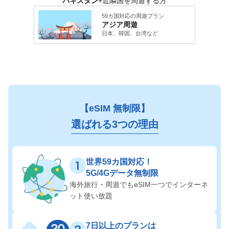
パキスタン
+近隣国を周遊する方
59カ国対応の周遊プラン
アジア
周遊
日本、韓国、台湾
など
【eSIM 無制限】
選ばれる3つの理由
世界59カ国対応！
5G/4Gデータ無制限
海外旅行・周遊でも
eSIM一つでインターネ
ット使い放題
7日以上のプランは