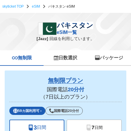
skyticket TOP
eSIM
パキスタン eSIM
パキスタン eSIM一覧
パキスタン
eSIM一覧
[Jazz]
回線を利用しています。
無制限
日数選択
パッケージ
無制限プラン
国際電話
20分付
（7日以上のプラン）
59カ国利用可
›
国際電話20分付
3
7
日間
日間