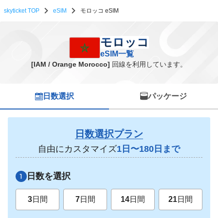
skyticket TOP
eSIM
モロッコ eSIM
モロッコ eSIM一覧
モロッコ
eSIM一覧
[IAM / Orange Morocco]
回線を利用しています。
日数選択
パッケージ
日数選択プラン
自由にカスタマイズ
1日〜180日まで
日数を選択
3
日間
7
日間
14
日間
21
日間