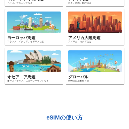
トルコ、チュニジア
など
日本、韓国、台湾
など
ヨーロッパ
周遊
アメリカ大陸
周遊
フランス、イタリア、イギリス
など
アメリカ、カナダ
など
オセアニア
周遊
グローバル
オーストラリア、ニュージーランド
など
59カ国以上利用可能
eSIMの使い方