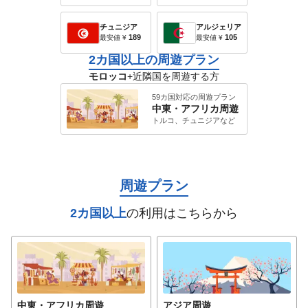
チュニジア
アルジェリア
189
105
最安値
¥
最安値
¥
2カ国以上の周遊プラン
モロッコ
+近隣国を周遊する方
59カ国対応の周遊プラン
中東・アフリカ
周遊
トルコ、チュニジア
など
周遊プラン
2カ国以上
の利用はこちらから
中東・アフリカ
周遊
アジア
周遊