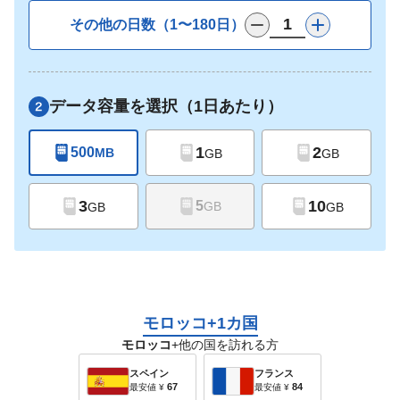
その他の日数（1〜180日）
データ容量を選択（1日あたり）
1
2
500
MB
GB
GB
3
10
5
GB
GB
GB
モロッコ+1カ国
モロッコ
+他の国を訪れる方
スペイン
フランス
67
84
最安値
¥
最安値
¥