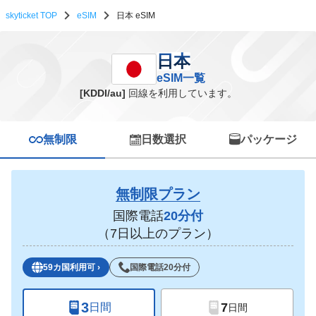
skyticket TOP
eSIM
日本 eSIM
日本 eSIM一覧
日本
eSIM一覧
[KDDI/au]
回線を利用しています。
無制限
日数選択
パッケージ
無制限プラン
国際電話
20分付
（7日以上のプラン）
59カ国利用可
›
国際電話20分付
3
7
日間
日間