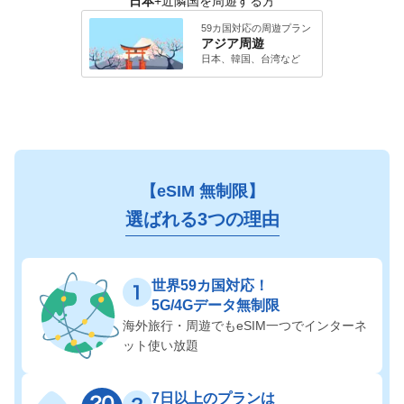
日本
+近隣国を周遊する方
59カ国対応の周遊プラン
アジア
周遊
日本、韓国、台湾
など
【eSIM 無制限】
選ばれる3つの理由
世界59カ国対応！
5G/4Gデータ無制限
海外旅行・周遊でも
eSIM一つでインターネ
ット使い放題
7日以上のプランは