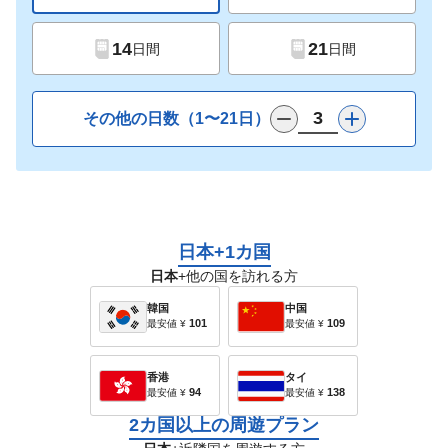
14
21
日間
日間
その他の日数（1〜21日）
日本+1カ国
日本
+他の国を訪れる方
韓国
中国
101
109
最安値
¥
最安値
¥
香港
タイ
94
138
最安値
¥
最安値
¥
2カ国以上の周遊プラン