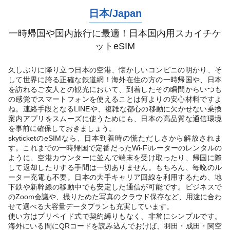
日本
/
Japan
一時帰国や国内旅行に最適！日本国内用スカイチケ
ットeSIM
久しぶりに降り立つ日本の空港、懐かしいコンビニの明かり、そ
して世界に誇る正確な鉄道網！海外在住の方の一時帰国や、日本
を訪れるご友人との観光において、到着したその瞬間からいつも
の感覚でスマートフォンを使えることは何よりの安心材料ですよ
ね。連絡手段となるLINEや、複雑な都心の移動に欠かせない乗換
案内アプリをスムーズに使うためにも、日本の高品質な通信環境
を事前に確保しておきましょう。
skyticketのeSIMなら、日本到着時の慌ただしさから解放されま
す。これまでの一時帰国で定番だったWi-Fiルーターのレンタルの
ように、空港カウンターに並んで端末を受け取ったり、帰国に際
して返却したりする手間は一切ありません。もちろん、毎晩のル
ーター充電も不要。日本の大手キャリア回線を利用するため、地
下鉄や新幹線の移動中でも安定した通信が可能です。ビジネスで
のZoom会議や、撮りためた写真のクラウド保存など、用途に合わ
せて選べる大容量データプランも充実しています。
使い方はプリペイド式で契約縛りもなく、非常にシンプルです。
海外にいる間にQRコードを読み込んでおけば、羽田・成田・関空