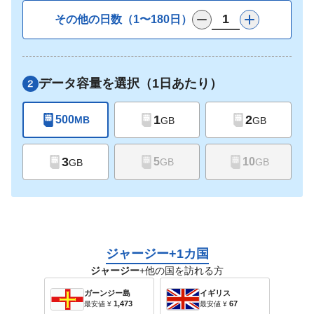
その他の日数（1〜180日）
データ容量を選択（1日あたり）
1
2
500
MB
GB
GB
3
5
10
GB
GB
GB
ジャージー+1カ国
ジャージー
+他の国を訪れる方
ガーンジー島
イギリス
1,473
67
最安値
¥
最安値
¥