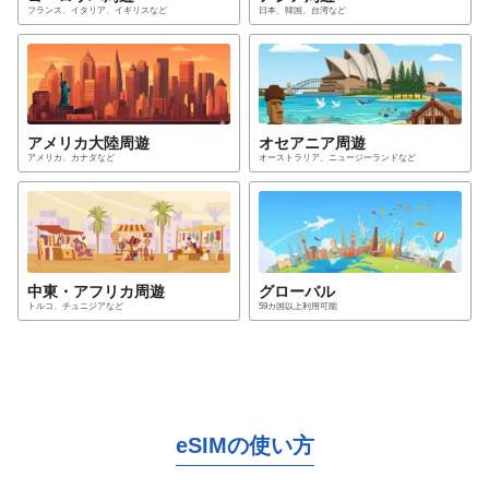
フランス、イタリア、イギリス
など
日本、韓国、台湾
など
アメリカ大陸
周遊
オセアニア
周遊
アメリカ、カナダ
など
オーストラリア、ニュージーランド
など
中東・アフリカ
周遊
グローバル
トルコ、チュニジア
など
59カ国以上利用可能
eSIMの使い方