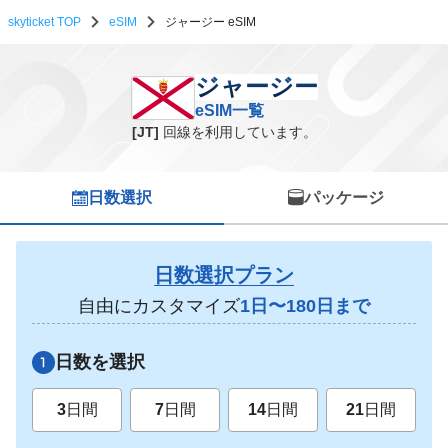
skyticket TOP
eSIM
ジャージー eSIM
ジャージー eSIM一覧
ジャージー
eSIM一覧
[JT]
回線を利用しています。
日数選択
パッケージ
日数選択プラン
自由にカスタマイズ
1日〜180日まで
日数を選択
3
日間
7
日間
14
日間
21
日間