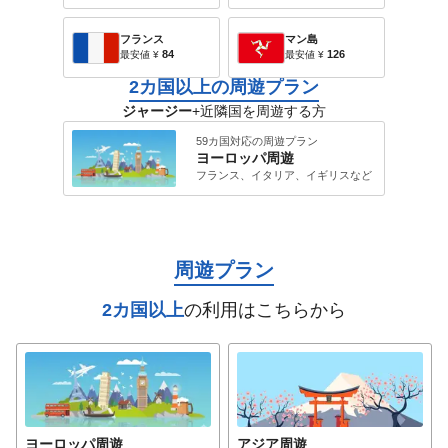
フランス
マン島
84
126
最安値
¥
最安値
¥
2カ国以上の周遊プラン
ジャージー
+近隣国を周遊する方
59カ国対応の周遊プラン
ヨーロッパ
周遊
フランス、イタリア、イギリス
など
周遊プラン
2カ国以上
の利用はこちらから
ヨーロッパ
周遊
アジア
周遊