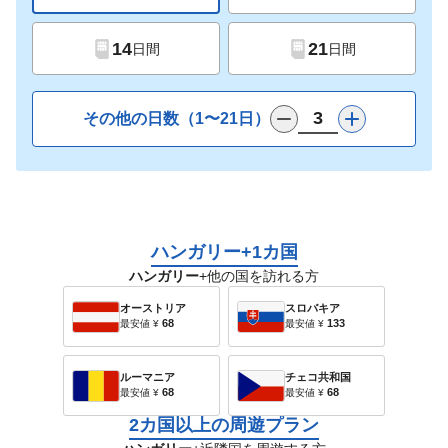
14
21
日間
日間
その他の日数（1〜21日）
ハンガリー+1カ国
ハンガリー
+他の国を訪れる方
オーストリア
スロバキア
68
133
最安値
¥
最安値
¥
ルーマニア
チェコ共和国
68
68
最安値
¥
最安値
¥
2カ国以上の周遊プラン