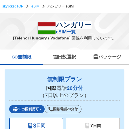
skyticket TOP
eSIM
ハンガリー eSIM
ハンガリー eSIM一覧
ハンガリー
eSIM一覧
[Telenor Hungary / Vodafone]
回線を利用しています。
無制限
日数選択
パッケージ
無制限プラン
国際電話
20分付
（7日以上のプラン）
59カ国利用可
›
国際電話20分付
3
7
日間
日間