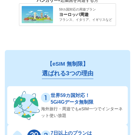
ハンガリー
+近隣国を周遊する方
59カ国対応の周遊プラン
ヨーロッパ
周遊
フランス、イタリア、イギリス
など
【eSIM 無制限】
選ばれる3つの理由
世界59カ国対応！
5G/4Gデータ無制限
海外旅行・周遊でも
eSIM一つでインターネ
ット使い放題
7日以上のプランは