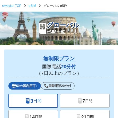
skyticket TOP
eSIM
グローバル eSIM
グローバル eSIM一覧
グローバル
グローバル
eSIM一覧
無制限プラン
国際電話
20分付
（7日以上のプラン）
59カ国利用可
›
国際電話20分付
3
7
日間
日間
14
21
日間
日間