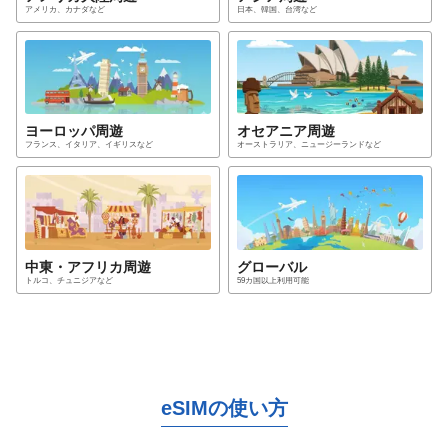
アメリカ、カナダ
など
日本、韓国、台湾
など
ヨーロッパ
周遊
オセアニア
周遊
フランス、イタリア、イギリス
など
オーストラリア、ニュージーランド
など
中東・アフリカ
周遊
グローバル
トルコ、チュニジア
など
59カ国以上利用可能
eSIMの使い方