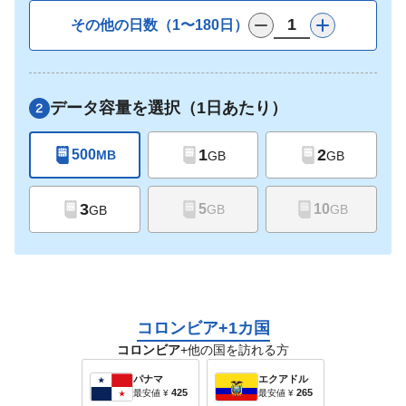
その他の日数（1〜180日）
データ容量を選択（1日あたり）
1
2
500
MB
GB
GB
3
5
10
GB
GB
GB
コロンビア+1カ国
コロンビア
+他の国を訪れる方
パナマ
エクアドル
425
265
最安値
¥
最安値
¥