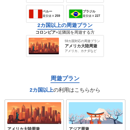
ペルー
ブラジル
259
227
最安値
¥
最安値
¥
2カ国以上の周遊プラン
コロンビア
+近隣国を周遊する方
59カ国対応の周遊プラン
アメリカ大陸
周遊
アメリカ、カナダ
など
周遊プラン
2カ国以上
の利用はこちらから
アメリカ大陸
周遊
アジア
周遊