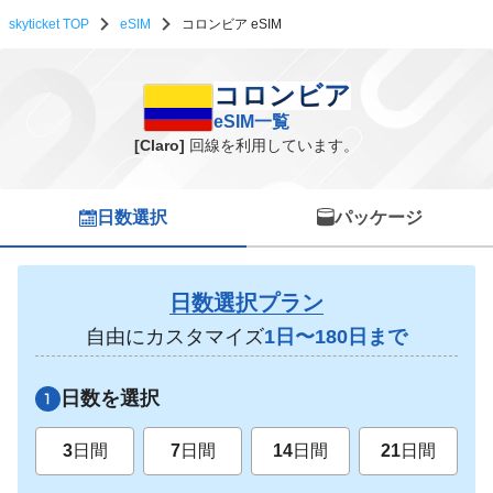
skyticket TOP
eSIM
コロンビア eSIM
コロンビア eSIM一覧
コロンビア
eSIM一覧
[Claro]
回線を利用しています。
日数選択
パッケージ
日数選択プラン
自由にカスタマイズ
1日〜180日まで
日数を選択
3
日間
7
日間
14
日間
21
日間