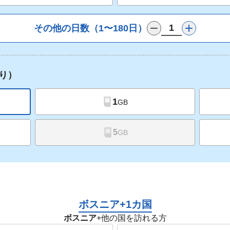
その他の日数（1〜180日）
り）
1
GB
5
GB
ボスニア+1カ国
ボスニア
+他の国を訪れる方