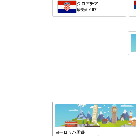
クロアチア
67
最安値
¥
ヨーロッパ
周遊