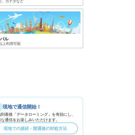
カ、カナダ
など
ーバル
国以上利用可能
現地で通信開始！
地到着後「データローミング」を有効にし、
適な通信をお楽しみいただけます。
現地での接続・開通後の対処方法