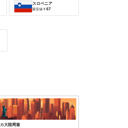
スロベニア
67
最安値
¥
リカ大陸
周遊