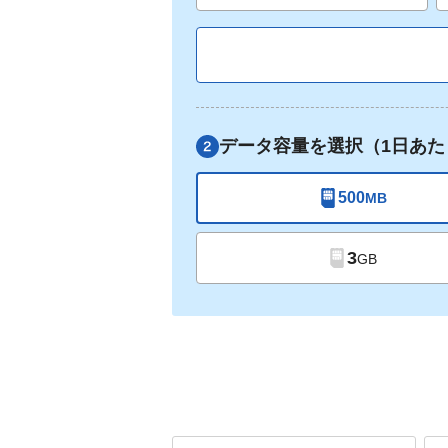
データ容量を選択（1日あた
500
MB
3
GB