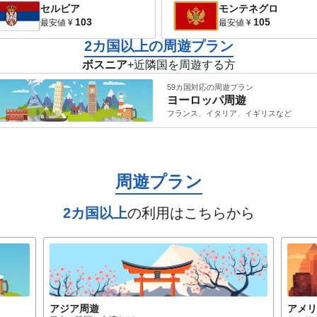
セルビア
モンテネグロ
103
105
最安値
¥
最安値
¥
2カ国以上の周遊プラン
ボスニア
+近隣国を周遊する方
59カ国対応の周遊プラン
ヨーロッパ
周遊
フランス、イタリア、イギリス
など
周遊プラン
2カ国以上
の利用はこちらから
アジア
周遊
アメ