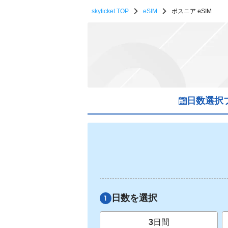
skyticket TOP
eSIM
ボスニア eSIM
日数選択
日数を選択
3
日間