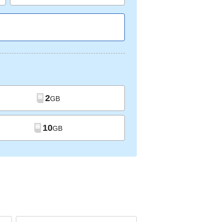
2
GB
10
GB