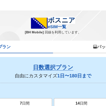
ボスニア eSIM一覧
ボスニア
eSIM一覧
[BH Mobile]
回線を利用しています。
プラン
パッ
日数選択プラン
自由にカスタマイズ
1日〜180日まで
7
日間
14
日間