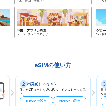
日本、韓国、台湾
など
アメリ
中東・アフリカ
周遊
グロ
トルコ、チュニジア
など
59カ
eSIMの使い方
2
3
出発前にスキャン
届いたQRコードを読み込み、インストールを完
現
了。
快
iPhoneの設定
Androidの設定