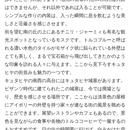
はできませんが、それ以外であれば入ることが可能です。
シンプルな作りの内装は、入った瞬間に息を飲むような美
しさと荘厳さを感じさせます。
街を望む南の丘の上にあるチニリ・ジャーミィも有名な観
光スポットとなっているモスクです。トルコブルーと呼ば
れる濃い水色のタイルがモザイク状に貼られている外壁は
とても美しく、まるで宝石箱から飛び出してきたかのよう
な印象を訪れる人々に与えます。ここから見下ろすキュタ
ヒヤの街並みも魅力の一つです。
キュタヒヤの南西の高台にはキュタヒヤ城塞があります。
ビザンツ時代に建てられたこの城塞は、今では廃墟とな
り、歴史を感じさせる場所です。ここからは淡茶色の屋根
にアイボリーの外壁を持つ家々が連なる街の風景を眺める
ことができます。展望レストランやカフェもあるので、景
色を見ながらの食事や名物のトルココーヒーで一服するの
もおすすめです。日の出の時間帯に行けば、白みかけた空