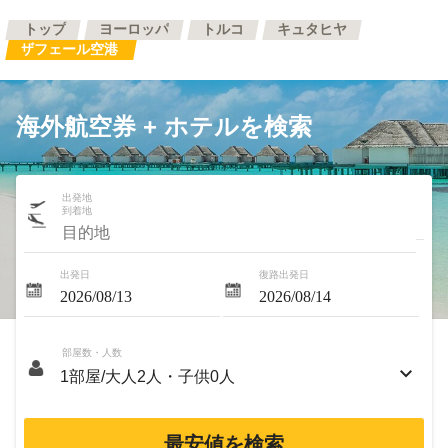
トップ
ヨーロッパ
トルコ
キュタヒヤ
ザフェール空港
海外航空券 + ホテルを検索
出発地
到着地
出発日
復路出発日
部屋数・人数
最安値を検索