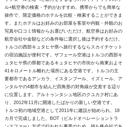
ル+航空券の検索・予約がおすすめ。携帯からでも簡単な
操作で、限定価格のホテルを比較・検索することができま
す。またホテルはお好みのお部屋を客室や内観・外観のお
写真や口コミ情報からお選びいただけ、航空券はお好みの
航空会社や金額などの条件毎に選択し後は予約するだけ。
トルコの西部キュタヒヤ県へ旅行するならスカイチケット
の宿泊施設が便利です。ザフェール空港はトルコの西部キ
ュタヒヤ県の県都であるキュタヒヤの市街から南東およそ
41キロメートル離れた場所にある空港です。トルコの主
要都市であるアンカラ、イスタンブール、イズミール、ア
ンタルヤの4都市を結んだ四角形の対角線が交差する辺り
に位置します。アルトゥンタシュ地区のクユカク村にあ
り、2012年11月に開港したばかりの新しい空港です。
トルコ初の地域空港として2011年に建設が始められ、18
カ月で完成しました。BOT（ビルドオペレーショントラ
ンスファー）方式で行われた事業のため、持ち株会社であ