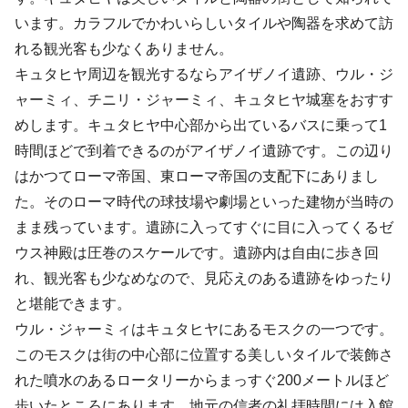
います。カラフルでかわいらしいタイルや陶器を求めて訪
れる観光客も少なくありません。
キュタヒヤ周辺を観光するならアイザノイ遺跡、ウル・ジ
ャーミィ、チニリ・ジャーミィ、キュタヒヤ城塞をおすす
めします。キュタヒヤ中心部から出ているバスに乗って1
時間ほどで到着できるのがアイザノイ遺跡です。この辺り
はかつてローマ帝国、東ローマ帝国の支配下にありまし
た。そのローマ時代の球技場や劇場といった建物が当時の
まま残っています。遺跡に入ってすぐに目に入ってくるゼ
ウス神殿は圧巻のスケールです。遺跡内は自由に歩き回
れ、観光客も少なめなので、見応えのある遺跡をゆったり
と堪能できます。
ウル・ジャーミィはキュタヒヤにあるモスクの一つです。
このモスクは街の中心部に位置する美しいタイルで装飾さ
れた噴水のあるロータリーからまっすぐ200メートルほど
歩いたところにあります。地元の信者の礼拝時間には入館