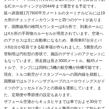
るICホールディングが2044年まで運営する予定です。
延べ床面積1万7600平方メートルのターミナルビルには19
カ所のチェックインカウンターと四つのゲートがありま
す。国際線用の検問カウンターは8カ所で、到着ホールに
は4カ所の手荷物カルーセルが用意されています。空港へ
のアクセスは主に自動車になるため、乗用車87台分とバ
ス8台分が収容できる駐車場が作られました。5層形式の
管制塔は円柱型の形状で、施設のデザインのアクセントに
もなっています。滑走路は長さ3000メートル、幅45メー
トルで、ランプには同時に5機の航空機が待機可能です。
現在、トルコ航空がイスタンブールへの国内線を就航し、
国際線ではルフトハンザグループのユーロウイングスがド
イツのデュッセルドルフとの路線を運航しています。ま
た、定期便や季節便の設定もあります。
ザフェール空港からキュタヒヤまでは車でおよそ30分で
す。キュタヒヤは美しいタイルと陶器の街として知られて