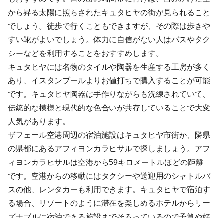
から昇る太陽に照らされたキュタヒヤの街が見られること
でしょう。徒歩で行くこともできますが、その際は歩きや
すい靴がよいでしょう。体力に自信がない人はバスやタク
シーなどを利用することをおすすめします。
キュタヒヤには名物のタイルや陶器を生産する工房が多く
あり、イスタンブールよりお値打ちで購入することが可能
です。キュタヒヤ陶器は手作りながらも洗練されていて、
伝統的な模様と現代的な色合いが共存していることで大変
人気があります。
ザフェール空港周辺の宿泊施設はキュタヒヤ市街か、隣県
の県都にあるアフィヨンカラヒサルで探しましょう。アフ
ィヨンカラヒサルは空港から59キロメートルほどの距離
です。空港からの移動にはタクシーや送迎用のシャトルバ
スの他、レンタカーも利用できます。キュタヒヤで宿泊す
る場合、リゾートのように滞在を楽しめるホテルからリー
ズナブルに宿泊できる施設までそろっているので予算や好