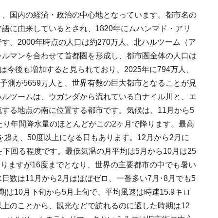
り、国内の経済・政治の中心地となっています。都市名の
語に由来しているとされ、1820年にムハンマド・アリ
す。2000年時点の人口は約270万人、北ハルツーム（ア
ゥルマンを合わせて首都圏を形成し、都市圏全体の人口は
は今後も増加すると見られており、2025年に794万人、
の人口予測が5659万人と、世界有数の巨大都市となることが見
ハルツームは、ウガンダから流れている白ナイル川と、エ
する地点の南に位置する都市です。気候は、11月から5
たり年間降水量のほとんどがこの2ヶ月で降ります。最高
を超え、50度以上になる日もあります。12月から2月に
を下回る程度です。最低気温の月平均は5月から10月は25
下回りますが16度までとなり、世界の主要都市の中でも暑い
数は11月から2月はほぼゼロ、一番多い7月･8月でも5
は10月下旬から5月上旬で、平均風速は時速15.9キロ
上のことから、観光などで訪れるのに適した時期は12