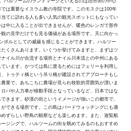
す。ハルツームのランドマークといえるのは旧市街の中心
では重要なイスラム教の寺院です。このモスクは100年
目当てに訪れる人も多い人気の観光スポットにもなってい
外は中に入ることが出できませんが、暖色のレンガで形作
外観の見学だけでも見る価値がある場所です。天に向かっ
シンボルとしての威厳を感じることができます。ハルツー
はたくさんあります。いくつか挙げてみますと、まずはツ
青ナイル川が合流する場所とナイル川本流との中州にある
れています。かつては島に渡るためにはフェリーを利用し
後、トゥティ橋という吊り橋が建設されてアプローチもし
は農業で、あちこちに農場が見られ牧歌的雰囲気が漂いま
、ロバや人力車が移動手段となっているなど、日本ではな
もできます。砂漠の街というイメージが強いこの都市で、
とができる場所です。この島はバードウォッチングにも適
のめずらしい野鳥の観察なども楽しめます。また、遊覧船
ルージングで、ハルツームの街を眺めてみるのもおすすめ