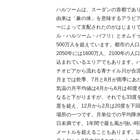
ハルツームは、スーダンの首都であ
由来は「象の体」を意味するアラビア
ーによって支配されたのがはじまりで
ル・ハルツーム・バフリ）とオムド
500万人を超えています。都市の人口
2050年には1600万人、2100年
込まれているエリアでもあります。
チオピアから流れる青ナイル川が合流
月までは乾季、7月と8月が雨季にあ
気温の月平均値は4月から6月は40度
なると下がりますが、それでも33度
度を超え、12月から2月は20度を
場所の一つです。月単位での平均降水日
日未満です。1年間で最も風が強い時期
メートルを超えることもあります。以