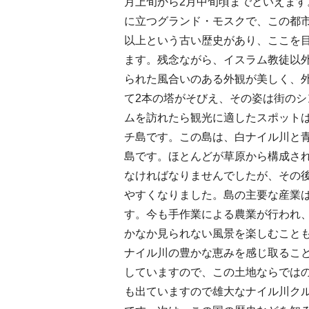
月上旬から2月中旬頃までといえま
に立つグランド・モスクで、この都市
以上という古い歴史があり、ここを
ます。残念ながら、イスラム教徒以
られた風合いのある外観が美しく、
て2本の塔がそびえ、その姿は街の
ムを訪れたら観光に適したスポット
チ島です。この島は、白ナイル川と
島です。ほとんどが草原から構成さ
なければなりませんでしたが、その
やすくなりました。島の主要な産業
す。今も手作業による農業が行われ
かなか見られない風景を楽しむこと
ナイル川の豊かな恵みを感じ取るこ
していますので、この土地ならでは
も出ていますので雄大なナイル川ク