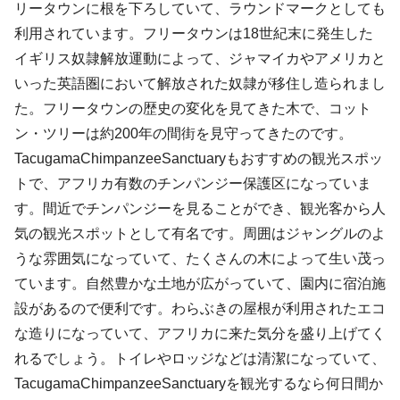
リータウンに根を下ろしていて、ラウンドマークとしても
利用されています。フリータウンは18世紀末に発生した
イギリス奴隷解放運動によって、ジャマイカやアメリカと
いった英語圏において解放された奴隷が移住し造られまし
た。フリータウンの歴史の変化を見てきた木で、コット
ン・ツリーは約200年の間街を見守ってきたのです。
TacugamaChimpanzeeSanctuaryもおすすめの観光スポッ
トで、アフリカ有数のチンパンジー保護区になっていま
す。間近でチンパンジーを見ることができ、観光客から人
気の観光スポットとして有名です。周囲はジャングルのよ
うな雰囲気になっていて、たくさんの木によって生い茂っ
ています。自然豊かな土地が広がっていて、園内に宿泊施
設があるので便利です。わらぶきの屋根が利用されたエコ
な造りになっていて、アフリカに来た気分を盛り上げてく
れるでしょう。トイレやロッジなどは清潔になっていて、
TacugamaChimpanzeeSanctuaryを観光するなら何日間か