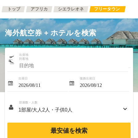
トップ
アフリカ
シエラレオネ
フリータウン
海外航空券 + ホテルを検索
出発地
到着地
出発日
復路出発日
部屋数・人数
最安値を検索