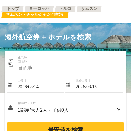
トップ
ヨーロッパ
トルコ
サムスン
サムスン・チャルシャンバ空港
海外航空券 + ホテルを検索
出発地
到着地
出発日
復路出発日
部屋数・人数
最安値を検索