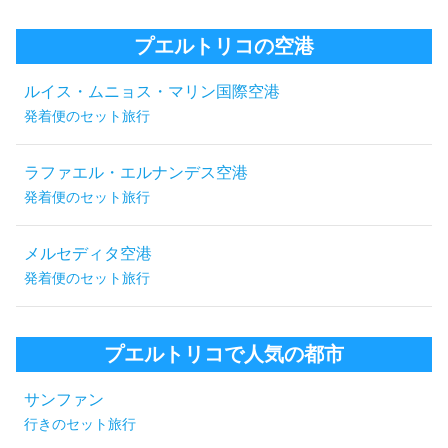
プエルトリコの空港
ルイス・ムニョス・マリン国際空港
発着便のセット旅行
ラファエル・エルナンデス空港
発着便のセット旅行
メルセディタ空港
発着便のセット旅行
プエルトリコで人気の都市
サンファン
行きのセット旅行