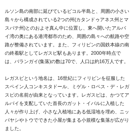
ルソン島の南部に延びているビコル半島と、周囲の小さい
島々から構成されている2つの州(カタンドゥアネス州とマ
スバテ州)とのおよそ真ん中に位置し、東へ開いたアルバ
イ湾の奥にある港湾都市のため、周囲の島々への航路や空
路が整備されています。また、フィリピンの国鉄本線の南
の終着駅としてレガスピ駅もあります。2000年時点で
は、バランガイ(集落)の数は70で、人口は約16万人です。
レガスピという地名は、16世紀にフィリピンを征服した
スペイン人コンキスタドール、ミゲル・ロペス・デ・レガ
スピの名前が由来となっています。レガスピは、かつてア
ルバイを支配していた首長のガット・イバルに入植した
人々が作り上げ、小さな入植地にある低湿地を埋め、ニッ
パヤシやトウでできた小屋が集まる小規模な集落が広がり
ました。