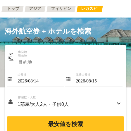
トップ
アジア
フィリピン
レガスピ
海外航空券 + ホテルを検索
出発地
到着地
出発日
復路出発日
部屋数・人数
最安値を検索