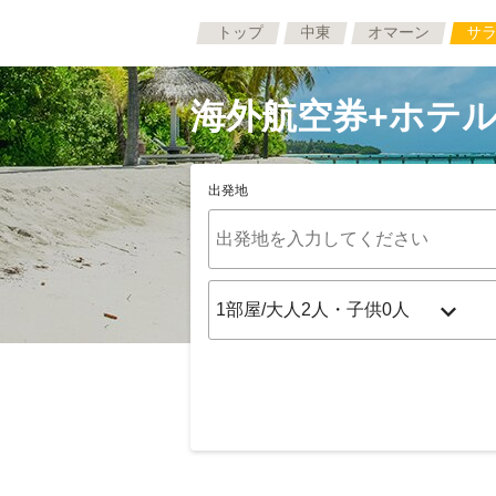
トップ
中東
オマーン
サ
海外航空券+ホテル
出発地