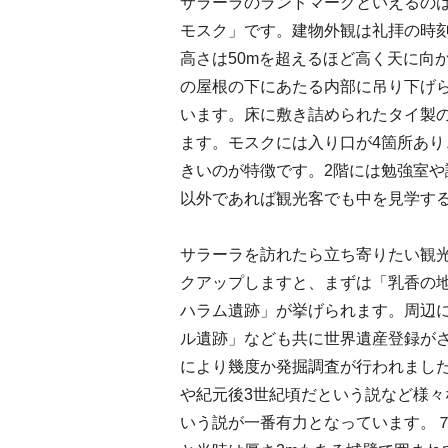
サラーラのランドマークといえるのは
モスク」です。建物外観は礼拝の時
高さは50mを超えるほど高く天に向
の屋根の下にあたる内部に吊り下げら
います。床に敷き詰められたタイ製
ます。モスクには入り口が4箇所あり
きいのが特徴です。2階には勉強室
以外であれば観光客でも中を見学す
サラーラを訪れたら立ち寄りたい観
クアップしますと、まずは「乳香の地
ハラム遺跡」が挙げられます。周辺
ル遺跡」なども共に世界遺産登録が
により幾度か発掘調査が行われまし
や紀元後3世紀頃だという説など様々
いう説が一番有力となっています。