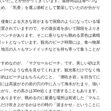
ていたことが分かってきています。遺跡周辺は海へつな
ため、「乳香」を運ぶ港町として繁栄していたのが分かり
、侵食による大きな岩がまるで洞窟のようになっている場
設置されていますので、その遊歩道を歩いて階段を上りき
にベンチがあります。そこに座りながら眺める景色は素晴
ポットとなっています。観光のピーク時期には、食べ物屋
、地元の人々もサンドイッチなどを持ち寄って集うことが
すすめなのが、「マグセールビーチ」です。美しい砂は天
ルバーのような色を見せてくれます。観光客だけでなく地
目的はビーチはもちろんのこと、「潮吹き岩」を目当てに
期には高波がその岩の穴の中に入って海水がたまり、強い
がり、その高さは30m近くまで達することもあります。
かありますが、眺めるのに最適な場所は前述した「マルニ
れだけ吹き上がるかはその時の「波まかせ」ということに