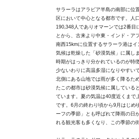
サラーラはアラビア半島の南部に位
区において中心となる都市です。人口は
190,348人でありオマーンでは2
とから、古来より中東・インド・ア
南西15kmに位置するサラーラ港は
気候は乾燥した「砂漠気候」に属し
時期がはっきり分かれているのが特徴
少ないわりに高温多湿になりやすいで
北側にある山地では雨が多く降るた
たこの都市は砂漠気候に属している
ています。夏の気温は40度近くまで
です。6月の終わり頃から9月はじめ
ーフの季節」とも呼ばれて降雨の日
れる観光客も多くなり、この季節の