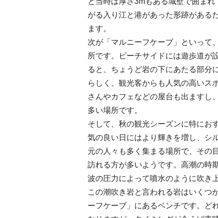
と当時は厚さ3mもある城壁で囲まれ
がる入り江と港があった形跡がある
ます。
次が「マルニーフケーブ」といって
所です。ビーチサイドには遊歩道が
ると、ちょうど岩の下にあたる部分
らしく、観光客からも人気の高いス
さんやカフェなどの屋台も出ますし
多い場所です。
そして、秋の観光シーズンに特にお
気の良い日にはより輝きを増し、シ
元の人々も多く集まる場所で、その
訪れる方が多いようです。高潮の時
波の圧力によって噴水のように吹き上
この潮吹き岩と言われる岩はいくつ
ーフケーブ」にあるベンチです。ど