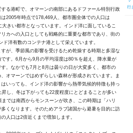
行
置する港町で、オマーンの南部にあるドファール特別行政
2005年時点で178,469人、都市圏全体での人口は
番目に大きい都市となっています。インド洋に面しているこ
フリカへの入口としても戦略的に重要な都市であり、街の
インド洋有数のコンテナ港として栄えています。
ますが、季節風の影響を受けるため乾燥する時期と多湿な
です。6月から9月の平均湿度は80％を超え、降水量が
す。なかでも7月と8月は曇りの日が大変多く、都市の
め、オマーンではめずらしい森林が形成されています。ま
とはいっても、インド洋の影響から熱帯気候的特徴も持っ
上昇し、冬は下がっても22度程度にとどまることが多い
頃までは南西からモンスーンが吹き、この時期は「ハリ
が多くなります。そのためアラブ諸国から避暑を目的に訪
街の人口は2倍近くまで増加します。