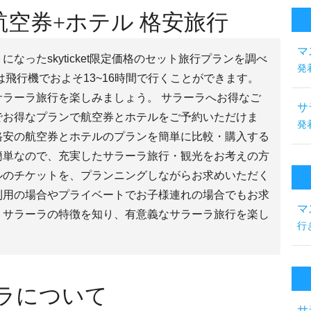
空券+ホテル 格安旅行
マ
なったskyticket限定価格のセット旅行プランを調べ
発
は飛行機でおよそ13~16時間で行くことができます。
ラーラ旅行を楽しみましょう。 サラーラへお得なご
サ
でお得なプランで航空券とホテルをご予約いただけま
発
格安の航空券とホテルのプランを簡単に比較・購入する
簡単なので、充実したサラーラ旅行・観光をお考えの方
ルのチケットを、プランニングしながらお求めいただく
利用の場合やプライベートでお子様連れの場合でもお求
マ
。サラーラの特徴を知り、有意義なサラーラ旅行を楽し
行
ーラについて
サ