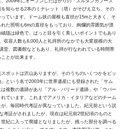
、2009年にオープンしたばかりの「スルタンカブース
刻を知らせる2本のミナレット（塔）がそびえ立ち、その
かっています。ドーム状の屋根も直径が15mと大きく、そ
れた照明も6mの直径をもっており、絢爛的雰囲気が漂
の絨毯は緑色で、ぱっと目を引く美しいポイントでもあり
、収容人数も6,000人と礼拝所のなかでも大変規模の大
や講堂、図書館などもあり、礼拝が行なわれている時間帯
ることが出来ます。
光スポットは沢山ありますが、そのうちのいくつかをピッ
」という名で2003年に世界遺産にも登録された「サム
には複数の遺跡があり「アル・バリード遺跡」や「ウバー
されています。これまでアメリカ・イタリアなどのチーム
たが、毎回時代考証が異なっていました。紀元前という説
な考証がされましたが、現在は紀元前2世紀頃のものと
７世紀に入って廃墟となりましたが、残った部分を調べる