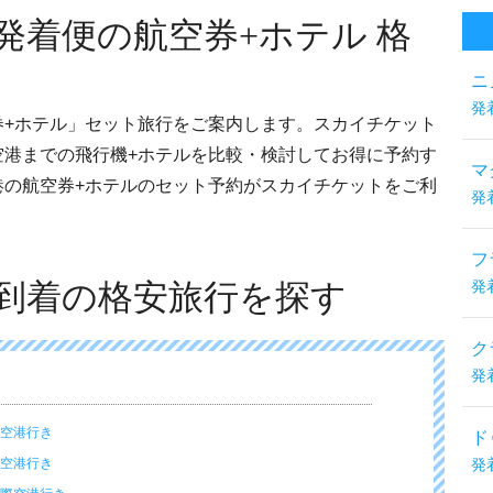
発着便の航空券+ホテル 格
ニ
発
券+ホテル」セット旅行をご案内します。スカイチケット
空港までの飛行機+ホテルを比較・検討してお得に予約す
マ
港の航空券+ホテルのセット予約がスカイチケットをご利
発
フ
到着の格安旅行を探す
発
ク
発
際空港行き
ド
際空港行き
発