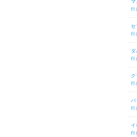
マ
行
セ
行
ダ
行
ク
行
バ
行
イ
行