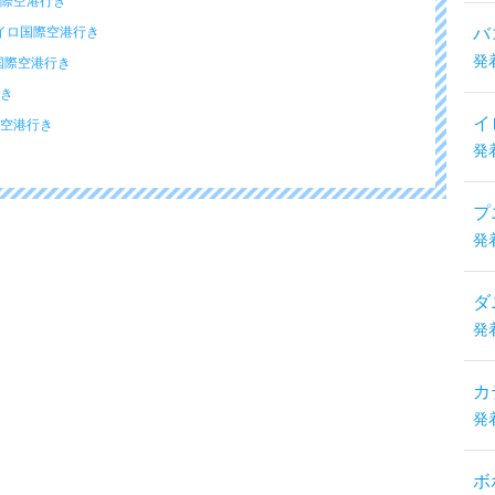
国際空港行き
ロイロ国際空港行き
バ
発
ロ国際空港行き
行き
イ
際空港行き
発
プ
発
ダ
発
カ
発
ボ