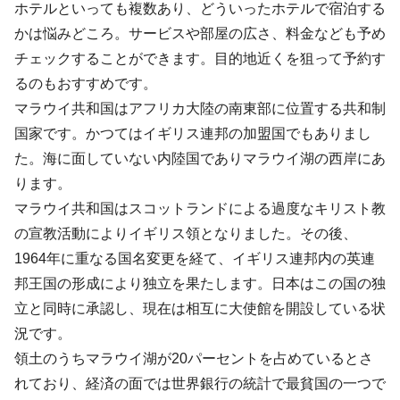
ホテルといっても複数あり、どういったホテルで宿泊する
かは悩みどころ。サービスや部屋の広さ、料金なども予め
チェックすることができます。目的地近くを狙って予約す
るのもおすすめです。
マラウイ共和国はアフリカ大陸の南東部に位置する共和制
国家です。かつてはイギリス連邦の加盟国でもありまし
た。海に面していない内陸国でありマラウイ湖の西岸にあ
ります。
マラウイ共和国はスコットランドによる過度なキリスト教
の宣教活動によりイギリス領となりました。その後、
1964年に重なる国名変更を経て、イギリス連邦内の英連
邦王国の形成により独立を果たします。日本はこの国の独
立と同時に承認し、現在は相互に大使館を開設している状
況です。
領土のうちマラウイ湖が20パーセントを占めているとさ
れており、経済の面では世界銀行の統計で最貧国の一つで