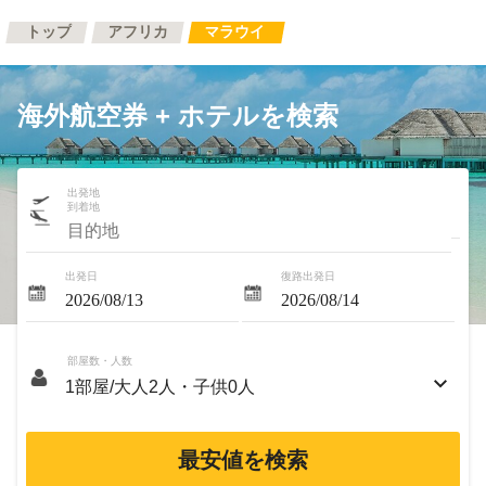
トップ
アフリカ
マラウイ
海外航空券 + ホテルを検索
出発地
到着地
出発日
復路出発日
部屋数・人数
最安値を検索