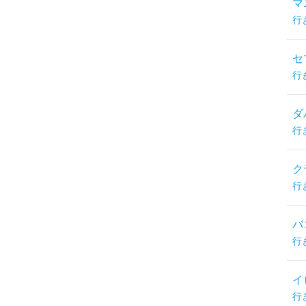
マ
行
セ
行
ダ
行
ク
行
バ
行
イ
行