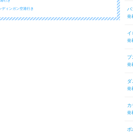
空港行き
ギンディンガン空港行き
バ
発
イ
発
プ
発
ダ
発
カ
発
ボ