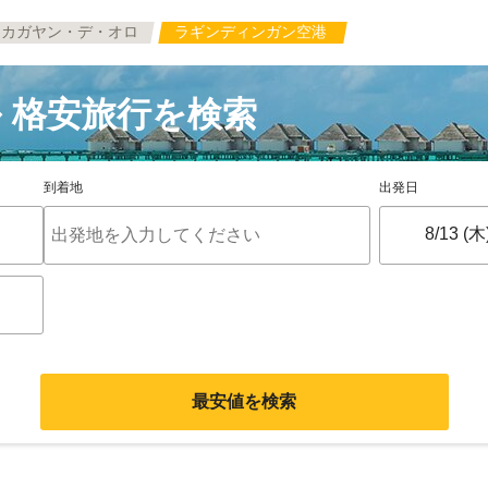
カガヤン・デ・オロ
ラギンディンガン空港
 格安旅行を検索
到着地
出発日
最安値を検索