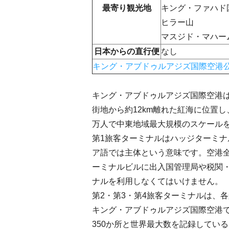
最寄り観光地
キング・ファハド
ヒラー山
マスジド・マハー
日本からの直行便
なし
キング・アブドゥルアジズ国際空港
キング・アブドゥルアジズ国際空港
街地から約12km離れた紅海に位置し
万人で中東地域最大規模のスケール
第1旅客ターミナルはハッジターミ
ア語では主体という意味です。空港
ーミナルビルに出入国管理局や税関
ナルを利用しなくてはいけません。
第2・第3・第4旅客ターミナルは、
キング・アブドゥルアジズ国際空港
350か所と世界最大数を記録してい