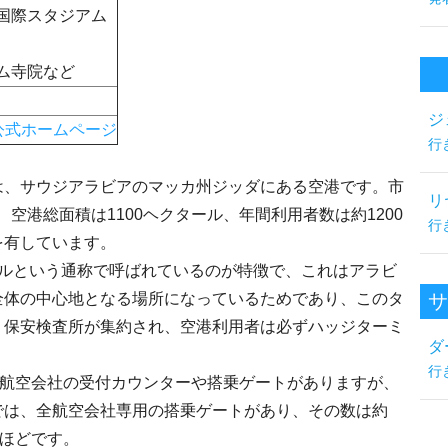
国際スタジアム
ム寺院など
ジ
公式ホームページ
行
は、サウジアラビアのマッカ州ジッダにある空港です。市
リ
、空港総面積は1100ヘクタール、年間利用者数は約1200
行
を有しています。
ナルという通称で呼ばれているのが特徴で、これはアラビ
全体の中心地となる場所になっているためであり、このタ
サ
・保安検査所が集約され、空港利用者は必ずハッジターミ
ダ
行
各航空会社の受付カウンターや搭乗ゲートがありますが、
では、全航空会社専用の搭乗ゲートがあり、その数は約
るほどです。