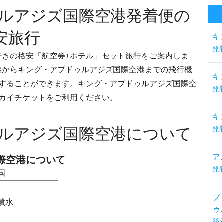
ルアジズ国際空港発着便の
安旅行
キ
発
行きの格安「航空券+ホテル」セット旅行をご案内しま
港からキング・アブドゥルアジズ国際空港までの飛行機
キ
約することができます。キング・アブドゥルアジズ国際空
発
スカイチケットをご利用ください。
キ
ルアジズ国際空港について
発
ア
際空港について
発
国
プ
噴水
ゥ
発