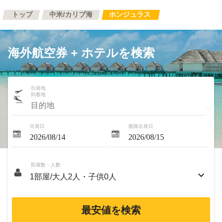
トップ
中米/カリブ海
ホンジュラス
海外航空券 + ホテルを検索
出発地
到着地
出発日
復路出発日
部屋数・人数
最安値を検索