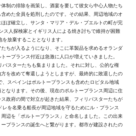
ナ体制の排除を画策し、酒宴を要して彼女ら中心人物たち
も含めた全員を処刑したのです。その結果、周辺地域のオ
はほぼ確立し、サンタ・マリア・デル・プエルトの町が完
フランス人探検家とイギリス人による焼き討ちで維持が困難
の地を放棄することとなります。
アたちが入るようになり、そこに革製品を求めるオランダ
ルトープランス付近は急激に人口が増えていきました。
ィリバスターたちも集まりました。それに対し、公的な権
地方を改めて奪還しようとしますが、最終的に敗退したの
約で、スペインはポルトープランスも含めたロピタル地域
領となります。その後、現在のポルトープランス周辺に住
ンス政府の間で対立が起きた結果、フィリバスターたちが
ンドレを名乗る船長が周辺地域を守るためにル・プランス
、周辺を「ポルトープランス」と命名しました。この出来
トープランスの誕生へと繋がります。都市が建設されたの