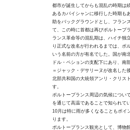
都市が誕生してからも混乱の時期は続
あるカパイシャンに移行した時期もあ
助をバックグラウンドとし、フランス
て、この時に首都は再びポルトープ
ランス革命等の混乱期は、ハイチ独
り正式な改名が行われるまでは、ポ
いう名前の方が有名でした。国が南
ドル・ペションの支配下にあり、南
＝ジャック・デサリーヌが改名した
北部共和国の大統領アンリ・クリス
す。
ポルトープランス周辺の気候につい
を通じて高温であることで知られてい
10月は特に雨が多くなることもポイ
ります。
ポルトープランス観光として、博物