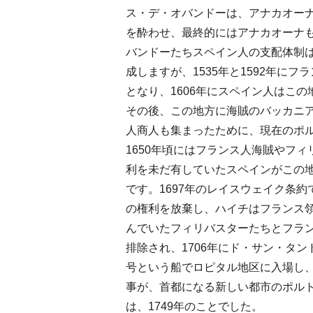
ス・デ・オバンドーは、アナカオー
を酔わせ、最終的にはアナカオーナ
バンドーたちスペイン人の支配体制
成しますが、1535年と1592年に
となり、1606年にスペイン人はこ
その後、この地方に海賊のバッカニ
人商人も集まったために、現在のポ
1650年頃にはフランス人海賊やフ
利を未だ有していたスペインがこの
です。1697年のレイスウェイク条
の権利を放棄し、ハイチはフランス
んでいたフィリバスターたちとフラ
排除され、1706年にド・サン・タ
号という船でロピタル地区に入場し
事が、首都になる新しい都市のポル
は、1749年のことでした。