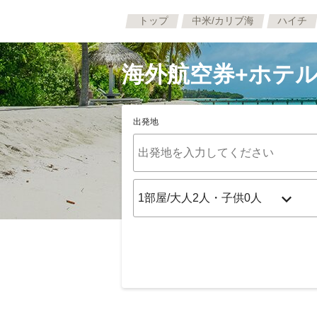
トップ
中米/カリブ海
ハイチ
海外航空券+ホテル
出発地