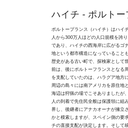
ハイチ - ポルト
ポルトープランス（ハイチ）はハイチ
人から300万人ほどの人口規模を誇
であり、ハイチの西海岸に広がるゴ
地という都市構造になっていること
歴史がある古い町で、探検家として
前は、後にポルトーフランスとなる周
を支配していたのは、ハラグア地方
周辺の島々には南アメリカを原住地
海辺は狩猟の場でこそありましたが
人の到着で先住民全般は保護領に組
界し、後継者にアナカオーナが擁立
かと模索しますが、スペイン側の要求
チの直接支配が決定します。そして