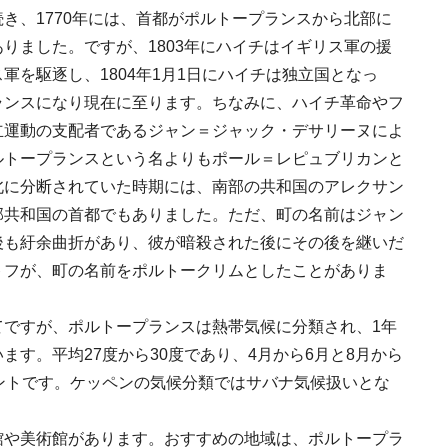
き、1770年には、首都がポルトープランスから北部に
りました。ですが、1803年にハイチはイギリス軍の援
軍を駆逐し、1804年1月1日にハイチは独立国となっ
ランスになり現在に至ります。ちなみに、ハイチ革命やフ
立運動の支配者であるジャン＝ジャック・デサリーヌによ
ルトープランスという名よりもポール＝レピュブリカンと
北に分断されていた時期には、南部の共和国のアレクサン
部共和国の首都でもありました。ただ、町の名前はジャン
後も紆余曲折があり、彼が暗殺された後にその後を継いだ
トフが、町の名前をポルトークリムとしたことがありま
てですが、ポルトープランスは熱帯気候に分類され、1年
ます。平均27度から30度であり、4月から6月と8月から
ントです。ケッペンの気候分類ではサバナ気候扱いとな
館や美術館があります。おすすめの地域は、ポルトープラ