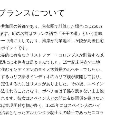
ープランスについて
共和国の首都であり、首都圏で計算した場合には250万
ります。町の名前はフランス語で「王子の港」という意味
ナーヴ湾に面しており、湾岸が商業地区、丘陵が高級住宅
もポイントです。
世界的に有名なクリストファー・コロンブスが到着する以
辺には永住者は居ませんでした。15世紀末時点で土地
に住むインディアンのタイノ族首長のボヘチョでしたが、
とするカリブ語系インディオのカリブ族が展開しており、
、定住するのにはリスクがありました。その後、スペイン
み込まれることとなり、ボヘチョは子孫を残さないまま他
されます。彼女はスペイン人との間に友好関係を築けない
は実現困難な物が多く、1503年にはスペイン人のハイ
統治者となったアルカンタラ騎士団の騎士であったニコラ