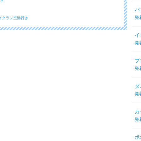
行き
バ
発
ティクラン空港行き
イ
発
プ
発
ダ
発
カ
発
ボ