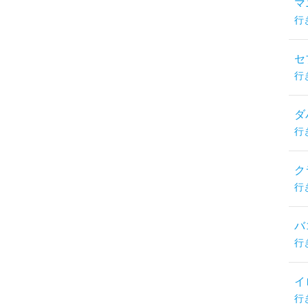
マ
行
セ
行
ダ
行
ク
行
バ
行
イ
行