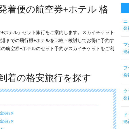
発着便の航空券+ホテル 格
ニ
発
券+ホテル」セット旅行をご案内します。スカイチケット
空港までの飛行機+ホテルを比較・検討してお得に予約す
マ
港の航空券+ホテルのセット予約がスカイチケットをご利
発
フ
到着の格安旅行を探す
発
ク
発
ン空港行き
ド
ン空港行き
発