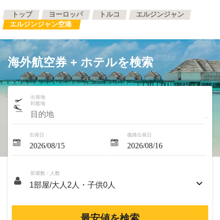
トップ
ヨーロッパ
トルコ
エルジンジャン
エルジンジャン空港
海外航空券 + ホテルを検索
出発地
到着地
出発日
復路出発日
部屋数・人数
最安値を検索