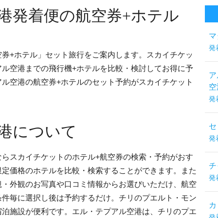
港発着便の航空券+ホテル
マ
発
空券+ホテル」セット旅行をご案内します。スカイチケッ
アル空港までの飛行機+ホテルを比較・検討してお得に予
ア
アル空港の航空券+ホテルのセット予約がスカイチケット
空
発
セ
港について
発
ならスカイチケットのホテル+航空券の検索・予約がおす
チ
限定価格のホテルを比較・検索することができます。また
発
観・外観のお写真や口コミ情報からお選びいただけ、航空
条件毎に選択し後は予約するだけ。チリのプエルト・モン
カ
宿泊施設が便利です。エル・テプアル空港は、チリのプエ
発