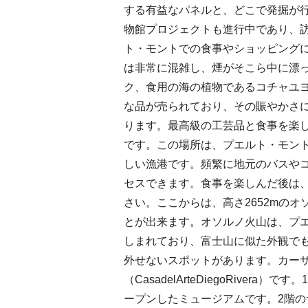
する有益なパネルと、どこで発掘が行
物館プロジェクトも進行中であり、
ト・モントでの食事やショッピングにオススメ
は非常に混雑し、煙がそこら中に漂
ク、食用の海の植物であるコチャユヨ（
な品が売られており、その賑やかさ
ります。最高級の工芸品と食事を楽し
です。この場所は、プエルト・モント
しい漁港です。頻繁に地元のバスや
セスできます。食事を楽しんだ後は
さい。ここからは、高さ2652mのオソ
とが出来ます。オソルノ火山は、プ
しまれており、富士山に似た外観で
外せないスポットがあります。カー
（CasadelArteDiegoRive
ープンしたミュージアムです。2階のサラ・