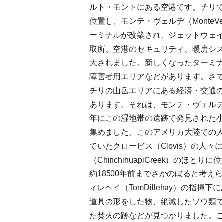
ルト・モントにある空港です。チリ
位置し、モンテ・ヴェルデ（MonteV
ーミナルが改築され、ジェットウェイ
取所、空港のセキュリティ、暖房シ
大されました。新しくなったターミ
障害者用エリアなどがあります。さ
チリの山岳エリアにある経済・交通
あります。それは、モンテ・ヴェルデ（M
年にこの湿地帯の遺跡で発見された
集めました。このアメリカ大陸での
ていたクロービス（Clovis）の人
（ChinchihuapiCreek）の
約18500年前までさかのぼると考
ィレヘイ（TomDillehay）の
道具の形をした物、絶滅したゾウ類
た焚火の跡などが見つかりました。