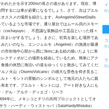
われたかを示す200mの長さの道があります。現在、博
イ
訪問するには車が必要になるでしょう。さて、次はプエル
行
の場所を紹介します。AvAngelmóStreetStalls
っているような市場です。通り屋台ではムール貝のスモー
cochayuyo）、不思議な装飾品や工芸品といった様々
に目まいがするでしょう。まさに、狂気を楽しむ場所であ
コ
みたいのなら、エンジェルモ（Angelmó）の漁港が最適
行
の市街地中心部から西に3kmにある絵の描いたように美
コレクティボがこの場所を経由しているため、簡単にアク
ラ
、食後の休憩に海沿いの道をゆっくりと散歩してみてくだ
行
ルノ火山（OsornoVolcano）の雄大な景色を仰ぎ見るこ
エルト・モントの景観のシンボルとして地元の人たちに親
も有名です。プエルト・モントには、アート好きな人にも
サ・デル・アルテ・ディエゴ・リベラ
ra）です。1694年に、メキシコとチリの共同プロジェクトとしてオ
ハーディ・ウィストゥバ（SalaHardyWistuba）