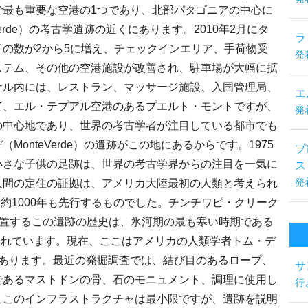
で最も重要な空港の1つであり、北部パタゴニアの中心に
erde）の考古学遺跡の近くにあります。2010年2月にタ
ラ
の数が2から5に増え、チェックインエリア、手荷物受
発
ステム、その他の空港施設が改善され、駐車場が大幅に拡
ナル内には、レストラン、マッサージ施設、入国管理局、
エ
て、エル・テプアル空港のあるプエルト・モントですが、
発
の中心地であり、世界の考古学者が注目している都市でも
onteVerde）の遺跡がこの地にあるからです。1975
プ
小さな子供の足跡は、世界の考古学界からの注目を一気に
ス
発
人間の定住の証拠は、アメリカ大陸最初の人類と考えられ
々に約1000年も先行するものでした。チンチワピ・クリーク
ほとりに位置するこの遺跡の歴史は、氷河期の最も寒い時期である
えられています。現在、ここはアメリカの人類学者トム・デ
指揮下にあります。最近の発掘調査では、結び目のあるロープ、
サ
であるマストドンの骨、石のモニュメント、調理に使用し
行
ここのインフラストラクチャは最小限ですが、遺跡を説明