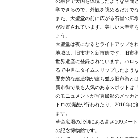
の融合で天国を体現したような空間
学できるので、外観を眺めるだけで
また、大聖堂の前に広がる石畳の広
が設置されています。美しい大聖堂
ょう。
大聖堂は夜になるとライトアップさ
地域は、旧市街と新市街です。旧市
世界遺産に登録されています。バロッ
るで中世にタイムスリップしたよう
歴史的な建造物が建ち並ぶ旧市街と
新市街で最も人気のあるスポットは
のモニュメントが写真撮影のメッカ
トロの演説が行われたり、2016年
ます。
革命広場の北側にある高さ109メー
の記念博物館です。