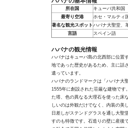
ハバナの基本情報
所在国
キューバ共和国
最寄り空港
ホセ・マルティ
著名な観光スポット
ハバナ大聖堂、
言語
スペイン語
ハバナの観光情報
ハバナはキューバ島の北西部に位置
地であった歴史があるため、主に話
遺っています。
ハバナのランドマークは「ハバナ大
1555年に創設された荘厳な建物で
た塔、色の異なる大理石を使った床
しいのは外観だけでなく、内装の美
日差しがステンドグラスを通し大聖
すのも特徴です。石造りの壁に産後