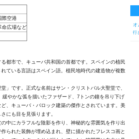
国際空港
オ
革命広場など
行
する都市で、キューバ共和国の首都です。スペインの植民
されている言語はスペイン語。植民地時代の建造物が複数
聖堂」です。正式な名前はサン・クリストバル大聖堂で、
す。緩やかな弧を描いたファザード、7トンの鐘を吊り下げ
など、キューバ・バロック建築の傑作とされています。美
しさにも目を見張ります。
堂の中にカラフルな陰影を作り、神秘的な雰囲気を作り出
で作られた装飾が埋め込まれ、壁に描かれたフレスコ画と