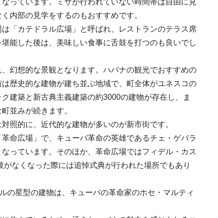
となっています。ミサが行われていない時間帯は自由に見
なく内部の見学をするのもおすすめです。
場は「カテドラル広場」と呼ばれ、レストランのテラス席
を堪能した後は、美味しい食事に舌鼓を打つのも良いでし
れ、幻想的な景観となります。ハバナの観光でおすすめの
街は歴史的な建物が建ち並ぶ地域で、町全体がユネスコの
ク建築と新古典主義建築の約3000の建物が存在し、ま
な町並みが続きます。
は対照的に、近代的な建物が多いのが新市街です。
「革命広場」で、キューバ革命の英雄であるチェ・ゲバラ
となっています。そのほか、革命広場ではフィデル・カス
に彼がなくなった際には追悼式典が行われた場所でもあり
トルの星型の建物は、キューバの革命家のホセ・マルティ