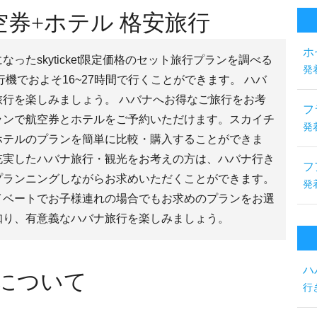
券+ホテル 格安旅行
ホ
ったskyticket限定価格のセット旅行プランを調べる
発
機でおよそ16~27時間で行くことができます。 ハバ
行を楽しみましょう。 ハバナへお得なご旅行をお考
フ
ランで航空券とホテルをご予約いただけます。スカイチ
発
ホテルのプランを簡単に比較・購入することができま
充実したハバナ旅行・観光をお考えの方は、ハバナ行き
フ
プランニングしながらお求めいただくことができます。
発
イベートでお子様連れの場合でもお求めのプランをお選
知り、有意義なハバナ旅行を楽しみましょう。
ハ
ナについて
行