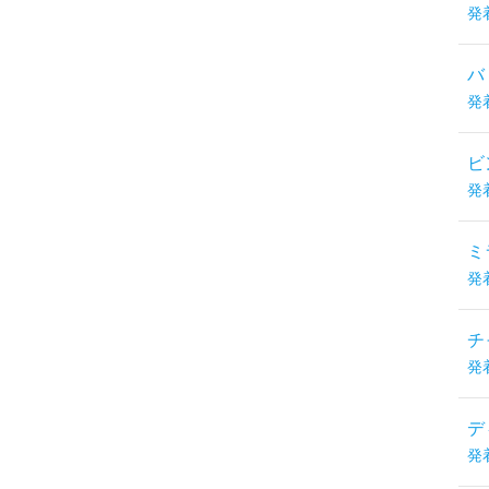
発
バ
発
ビ
発
ミ
発
チ
発
デ
発