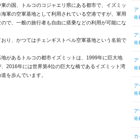
中東の国、トルコのコジャエリ県にある都市で、イズミッ
ア
コ海軍の空軍基地として利用されている空港ですが、軍用
発
なので、一般の旅行者も自由に搭乗などの利用が可能にな
ア
ており、かつてはチェンギストペル空軍基地という名前で
発
地があるトルコの都市イズミットは、1999年に巨大地
ア
、2016年には世界第4位の巨大な橋であるイズミット湾
発
の道を歩んでいます。
ア
発
ア
発
カ