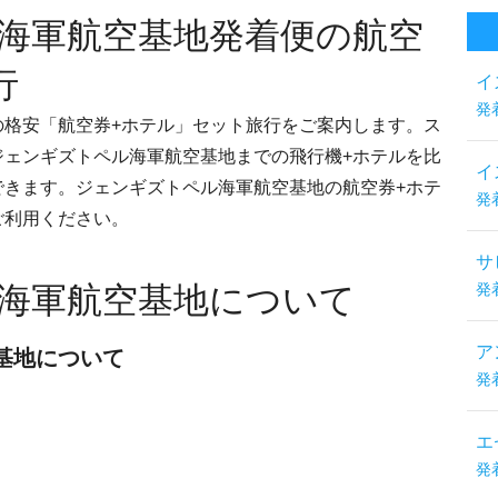
海軍航空基地発着便の航空
行
イ
発
の格安「航空券+ホテル」セット旅行をご案内します。ス
ジェンギズトペル海軍航空基地までの飛行機+ホテルを比
イ
できます。ジェンギズトペル海軍航空基地の航空券+ホテ
発
ご利用ください。
サ
海軍航空基地について
発
ア
基地について
発
エ
発