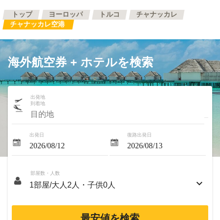
トップ
ヨーロッパ
トルコ
チャナッカレ
チャナッカレ空港
海外航空券 + ホテルを検索
出発地
到着地
出発日
復路出発日
部屋数・人数
最安値を検索