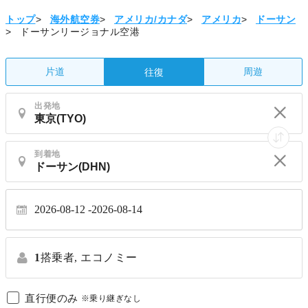
トップ
>
海外航空券
>
アメリカ/カナダ
>
アメリカ
>
ドーサン
>
ドーサンリージョナル空港
片道
周遊
往復
出発地
到着地
2026-08-12
2026-08-14
1
搭乗者,
エコノミー
直行便のみ
※乗り継ぎなし