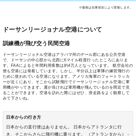
※価格は在庫状況により変動します。
ドーサンリージョナル空港について
訓練機が飛び交う民間空港
ドーサンリージョナル空港はアラバマ州のデール郡にある公共空港
で、ドーサンの中心部から北西に6マイル程度行ったところにありま
す。FAAによると年間利用客数は約4万人となっています。 航空会社の
便も空港には発着しています。しかし、半分以上は軍隊の練習飛行の
ために使われている空港になります。アメリカ海軍のフォートラッカ
ーが近くにあり、そこから試験飛行でドーサンリージョナル空港に軍
用機がやってきます。運が良ければ軍用機が飛んでいるのを間近で見
ることができます。空港を訪れた際にはぜひ、滑走路をよく観察して
みて下さいね。
日本からの行き方
日本からの直行便はありません。 日本からアトランタに行
き、そこからさらに飛行機に乗ります。 （アトランタから） -