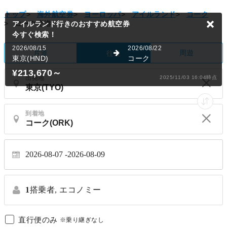
トップ
>
海外航空券
>
ヨーロッパ
>
アイルランド
>
コーク
アイルランド行きのおすすめ航空券
>
コーク空港
今すぐ検索！
2026/08/15
2026/08/22
片道
周遊
往復
東京(HND)
コーク
¥213,670
～
2025/11/03 16:04時点
出発地
到着地
2026-08-07
2026-08-09
1
搭乗者,
エコノミー
直行便のみ
※乗り継ぎなし