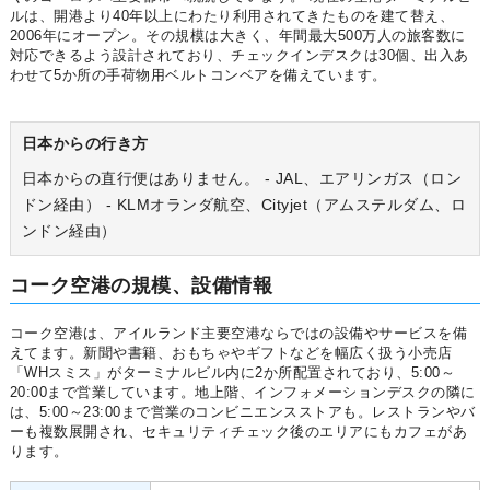
ルは、開港より40年以上にわたり利用されてきたものを建て替え、
2006年にオープン。その規模は大きく、年間最大500万人の旅客数に
対応できるよう設計されており、チェックインデスクは30個、出入あ
わせて5か所の手荷物用ベルトコンベアを備えています。
日本からの行き方
日本からの直行便はありません。 - JAL、エアリンガス（ロン
ドン経由） - KLMオランダ航空、Cityjet（アムステルダム、ロ
ンドン経由）
コーク空港の規模、設備情報
コーク空港は、アイルランド主要空港ならではの設備やサービスを備
えてます。新聞や書籍、おもちゃやギフトなどを幅広く扱う小売店
「WHスミス」がターミナルビル内に2か所配置されており、5:00～
20:00まで営業しています。地上階、インフォメーションデスクの隣に
は、5:00～23:00まで営業のコンビニエンスストアも。レストランやバ
ーも複数展開され、セキュリティチェック後のエリアにもカフェがあ
ります。