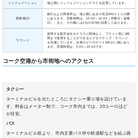
インフォメーション
地上階にインフォメーションデスクを設置しています。
銀行および両替所は、地上階にある小売店WHスミスの隣
両替/銀行
にあります。営業時間は、10:00～16:00（月曜日～金曜
日）。また、その横には2台のATMが設置してあります。
使用する航空会社やクラスに関係なく、フライト前に3時
間まで使用することができるエグゼクティブ・ラウンジ
ラウンジ
を完備しています。出発ロビーのゲート8向かい側にあり
ます。営業時間は、5:00～20:00です。
コーク空港から市街地へのアクセス
タクシー
ターミナルビルを出たところにタクシー乗り場を設けていま
す。料金はメーター制で、コーク市内までは、20ユーロほど
が目安。
バス
ターミナルビル前より、市内主要バス停や鉄道駅などを結ぶ路