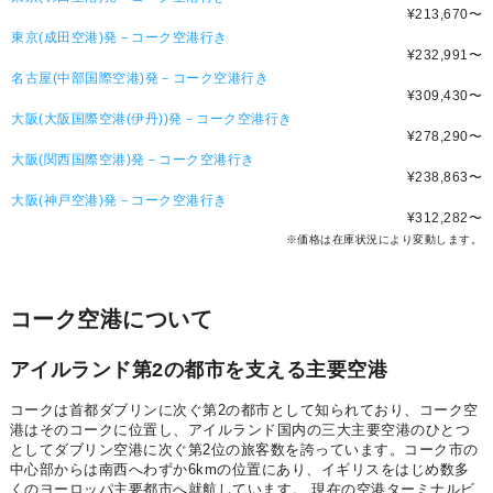
¥213,670
〜
東京(成田空港)発－コーク空港行き
¥232,991
〜
名古屋(中部国際空港)発－コーク空港行き
¥309,430
〜
大阪(大阪国際空港(伊丹))発－コーク空港行き
¥278,290
〜
大阪(関西国際空港)発－コーク空港行き
¥238,863
〜
大阪(神戸空港)発－コーク空港行き
¥312,282
〜
※価格は在庫状況により変動します。
コーク空港について
アイルランド第2の都市を支える主要空港
コークは首都ダブリンに次ぐ第2の都市として知られており、コーク空
港はそのコークに位置し、アイルランド国内の三大主要空港のひとつ
としてダブリン空港に次ぐ第2位の旅客数を誇っています。コーク市の
中心部からは南西へわずか6kmの位置にあり、イギリスをはじめ数多
くのヨーロッパ主要都市へ就航しています。 現在の空港ターミナルビ