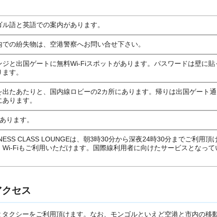
。
ゴル語と英語での案内があります。
内での紛失物は、空港警察へお問い合せ下さい。
ンジと出国ゲートに無料Wi-Fiスポットがあります。パスワードは壁に貼
ります。
を出たあたりと、国内線ロビーの2カ所にあります。帰りは出国ゲート通
にあります。
にあります。
INESS CLASS LOUNGEは、朝3時30分から深夜24時30分までご利用頂
。Wi-Fiもご利用いただけます。国際線利用者に向けたサービスとなって
。
アクセス
とタクシーをご利用頂けます。なお、モンゴルといえど空港と市内の移