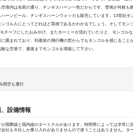
ら空港内は名前の通り、チンギスハーン一色だからです。壁画が何枚も
ハーンビール、チンギスハーンウォッカも販売しています。13世紀モ
モンゴル人にとってどれほど英雄であるかわかるでしょう。そしてモン
をモチーフにしたおみやげ、またホーミーが流れていたりと、モンゴル
原に囲まれており、到着前の飛行機の窓からでもモンゴルを感じること
素敵な空港で、最後までモンゴルを堪能して下さい。
のみ関空も運行
模、設備情報
すが国際線と国内線のターミナルがあります。時間帯によっては非常に
空会社も８社しか乗り入れがありませんので迷うことはありません。タ