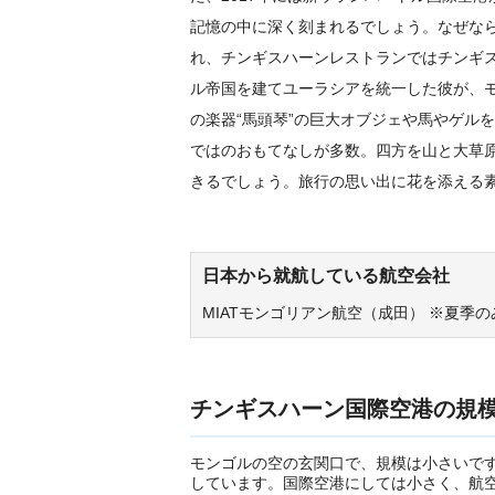
記憶の中に深く刻まれるでしょう。なぜな
れ、チンギスハーンレストランではチンギス
ル帝国を建てユーラシアを統一した彼が、
の楽器“馬頭琴”の巨大オブジェや馬やゲル
ではのおもてなしが多数。四方を山と大草
きるでしょう。旅行の思い出に花を添える
日本から就航している航空会社
MIATモンゴリアン航空（成田） ※夏季
チンギスハーン国際空港の規
モンゴルの空の玄関口で、規模は小さいで
しています。国際空港にしては小さく、航