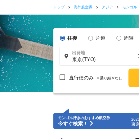
トップ
海外航空券
アジア
モンゴル
往復
片道
周遊
出発地
直行便のみ
※乗り継ぎなし
モンゴル行きのおすすめ航空券
2026
今すぐ検索！
東京