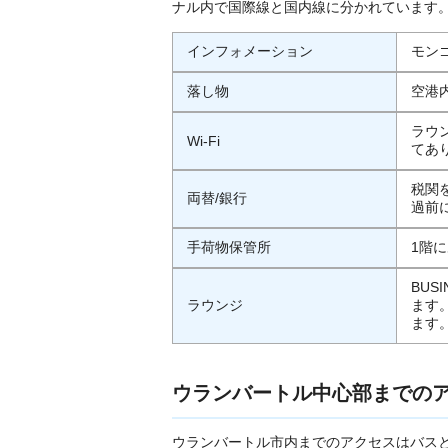
ナル内で国際線と国内線に分かれています
インフォメーション
モン
落し物
空港
ラウ
Wi-Fi
てあ
税関
両替/銀行
過前
手荷物保管所
1階
BUS
ラウンジ
ます
ます
ウランバートル中心部までの
ウランバートル市内までのアクセスはバス