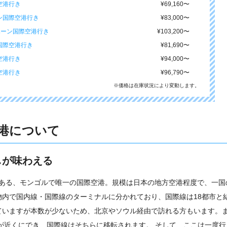
空港行き
¥69,160
〜
ン国際空港行き
¥83,000
〜
ハーン国際空港行き
¥103,200
〜
国際空港行き
¥81,690
〜
空港行き
¥94,000
〜
空港行き
¥96,790
〜
※価格は在庫状況により変動します。
港について
しが味わえる
にある、モンゴルで唯一の国際空港。規模は日本の地方空港程度で、一国
内で国内線・国際線のターミナルに分かれており、国際線は18都市と
ていますが本数が少ないため、北京やソウル経由で訪れる方もいます。
港が近くにでき、国際線はそちらに移転されます。 そして、ここは一度行