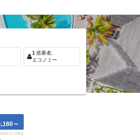
1
搭乗者,
エコノミー
,160
～
/08/06 07:07時点