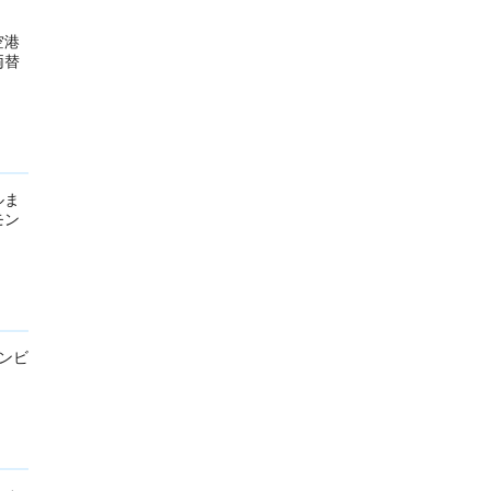
空港
両替
ルま
モン
ンビ