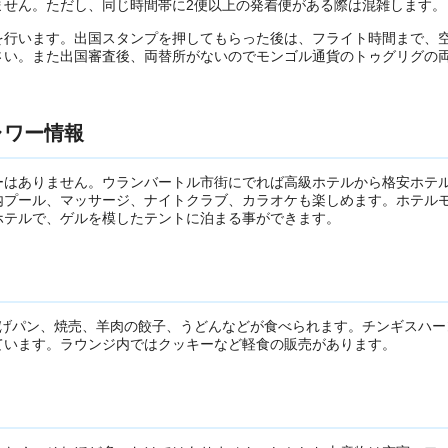
ません。ただし、同じ時間帯に2便以上の発着便がある際は混雑します。
を行います。出国スタンプを押してもらった後は、フライト時間まで、
さい。また出国審査後、両替所がないのでモンゴル通貨のトゥグリグの
ャワー情報
ーはありません。ウランバートル市街にでれば高級ホテルから格安ホテ
内プール、マッサージ、ナイトクラブ、カラオケも楽しめます。ホテル
ホテルで、ゲルを模したテントに泊まる事ができます。
揚げパン、焼売、羊肉の餃子、うどんなどが食べられます。チンギスハー
ています。ラウンジ内ではクッキーなど軽食の販売があります。