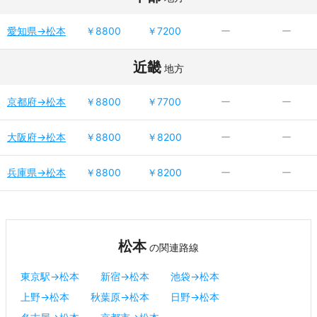
愛知県→松本
￥8800
￥7200
ー
ー
近畿
地方
京都府→松本
￥8800
￥7700
ー
ー
大阪府→松本
￥8800
￥8200
ー
ー
兵庫県→松本
￥8800
￥8200
ー
ー
松本
の関連路線
東京駅→松本
新宿→松本
池袋→松本
上野→松本
秋葉原→松本
日野→松本