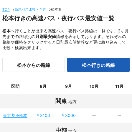
高速バス比較・予約
松本着
TOP
松本行きの高速バス・夜行バス最安値一覧
松本
へ行くことが出来る高速バス・夜行バス路線の一覧です。3ヶ月
先までの路線別の
月別最安値
情報を表示しております。それぞれの
路線や価格をクリックすると日別最安値情報など更に絞り込みして
比較・検索出来ます。
松本からの路線
松本行きの路線
区間
8月
9月
10月
11月
関東
地方
東京都→松本
￥3100
￥3000
ー
ー
中部
地方