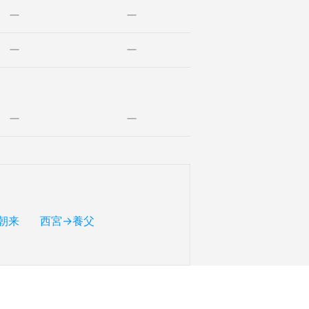
ー
ー
ー
ー
ー
ー
朝来
西宮→養父