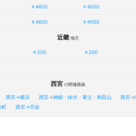
￥4600
￥4000
￥4600
￥4000
近畿
地方
￥200
￥200
西宮
の関連路線
西宮→横浜
西宮→神鍋・鉢伏・養父・和田山
西宮→
美町
西宮→丹波