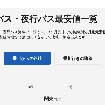
バス・夜行バス最安値一覧
・夜行バス路線の一覧です。3ヶ月先までの路線別の
月別最安
安値情報など更に絞り込みして比較・検索出来ます。
香川からの路線
香川行きの路線
8月
9月
関東
地方