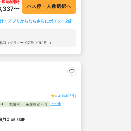
ト即時利用時
バス停・人数選択へ
6,337〜
け！アプリからならさらにポイント2倍！
北口（グラノード広島 ビル1F））
(10406件)
4.4
その他
たり
充電可
座席指定不可
8/10
05:55
着