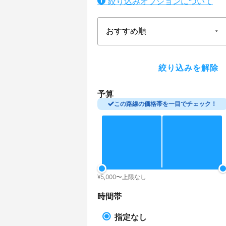
絞り込みオプションについて
予算
この路線の価格帯を一目でチェック！
¥
5,000
〜
上限なし
時間帯
指定なし