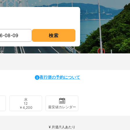
検索
夜行便の予約について
水
12
最安値カレンダー
￥4,200
¥ 片道/1人あたり