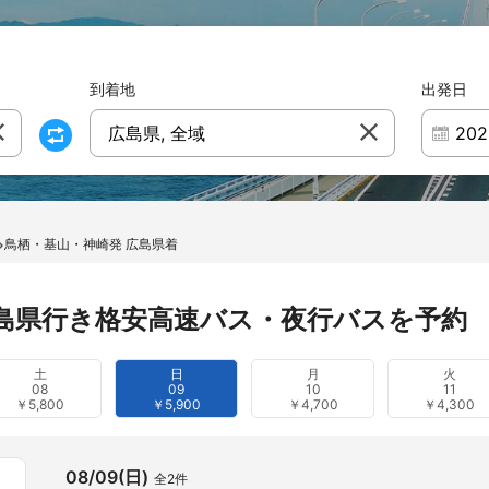
到着地
出発日
広島県, 全域
鳥栖・基山・神崎発 広島県着
島県行き格安高速バス・夜行バスを予約
土
日
月
火
08
09
10
11
￥5,800
￥5,900
￥4,700
￥4,300
08/09(日)
全2件