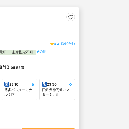
(10406件)
4.4
その他
電可
座席指定不可
8/10
05:55
着
乗
乗
23:10
23:30
博多バスターミナ
西鉄天神高速バス
ル３階
ターミナル