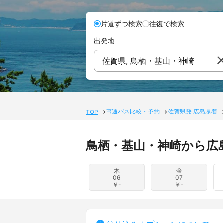
片道ずつ検索
往復で検索
出発地
佐賀県, 鳥栖・基山・神崎
高速バス比較・予約
佐賀県発 広島県着
TOP
鳥栖・基山・神崎から広
木
金
06
07
￥-
￥-