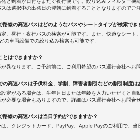
出発と到着が日付をまたぐ夜行便です。絞り込みフィルター機
バスは選択中の出発日の翌朝に到着することとなりますのでご
で路線の高速バスはどのようなバスやシートタイプが検索でき
定、昼行・夜行バスの検索が可能です。また、快適なシート、コ
などの車両設備での絞り込み検索も可能です。
ことはできますか？
応が異なります。ご予約前に、ご利用希望のバス運行会社へお
での高速バスは子供料金、学割、障害者割引などの割引制度は
の設定がある場合は、生年月日または年齢を入力いただくと自
示が必要な場合もありますので、詳細はバス運行会社へお問合
で路線の高速バスは当日予約ができますか？
、クレジットカード、PayPay、Apple Payのご利用で、