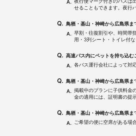
夜行便マーク付きのバスは
A.
せることもできます。夜行
Q.
鳥栖・基山・神崎から広島県ま
早割・往復割引や、時間帯指
A.
用・3列シート・トイレ付
Q.
高速バス内にペットを持ち込む
各バス運行会社によって対
A.
Q.
鳥栖・基山・神崎から広島県ま
掲載中のプランに子供料金
A.
金の適用には、証明書の提
Q.
鳥栖・基山・神崎から広島県ま
ご希望の便に空席がある場合は
A.