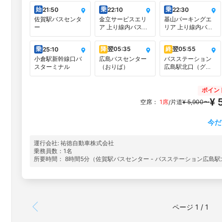
始
乗
乗
21:50
22:10
22:30
佐賀駅バスセンタ
金立サービスエリ
基山パーキングエ
ー
ア 上り線内バス停
リア 上り線内バス
（広島・関西方面
停（広島・関西方
行）
面行）
乗
降
翌
05:35
終
翌
05:55
25:10
小倉駅新幹線口バ
広島バスセンター
バスステーション
スターミナル
（おりば）
広島駅北口（グラ
ノード広島 ビル
1F）
ポイン
¥ 
空席：
1席
片道
¥ 5,900〜
/
今だ
運行会社: 祐徳自動車株式会社
乗務員数：1名
所要時間： 8時間5分（佐賀駅バスセンター - バスステーション広島駅
ページ 1 / 1