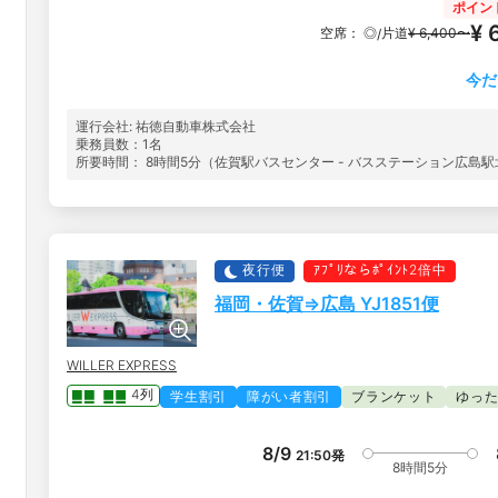
ポイン
¥ 
空席：
◎
片道
¥ 6,400〜
/
今だ
運行会社: 祐徳自動車株式会社
乗務員数：1名
所要時間： 8時間5分（佐賀駅バスセンター - バスステーション広島駅
夜行便
ｱﾌﾟﾘならﾎﾟｲﾝﾄ2倍中
福岡・佐賀⇒広島 YJ1851便
WILLER EXPRESS
4列
学生割引
障がい者割引
ブランケット
ゆっ
8/9
21:50
発
8時間5分