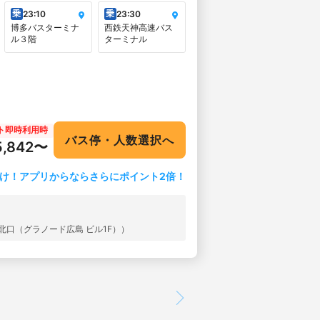
乗
乗
23:10
23:30
博多バスターミナ
西鉄天神高速バス
ル３階
ターミナル
ト即時利用時
バス停・人数選択へ
5,842〜
け！アプリからならさらにポイント2倍！
北口（グラノード広島 ビル1F））