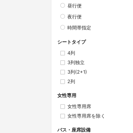
昼行便
夜行便
時間帯指定
シートタイプ
4列
3列独立
3列(2+1)
2列
女性専用
女性専用席
女性専用席を除く
バス・座席設備