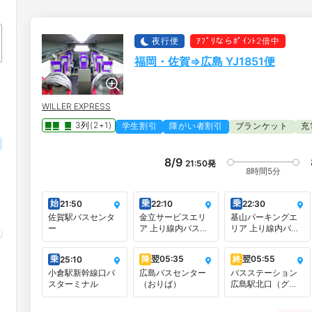
夜行便
ｱﾌﾟﾘならﾎﾟｲﾝﾄ2倍中
福岡・佐賀⇒広島 YJ1851便
WILLER EXPRESS
3列(2+1)
学生割引
障がい者割引
ブランケット
充
8/9
21:50
発
8時間5分
始
乗
乗
21:50
22:10
22:30
佐賀駅バスセンタ
金立サービスエリ
基山パーキングエ
ー
ア 上り線内バス停
リア 上り線内バス
（広島・関西方面
停（広島・関西方
行）
面行）
乗
降
翌
05:35
終
翌
05:55
25:10
小倉駅新幹線口バ
広島バスセンター
バスステーション
スターミナル
（おりば）
広島駅北口（グラ
ノード広島 ビル
1F）