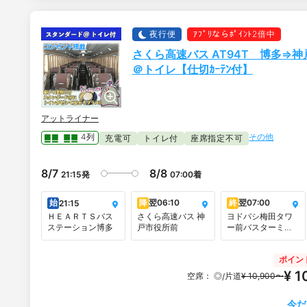
夜行便
ｱﾌﾟﾘならﾎﾟｲﾝﾄ2倍中
さくら高速バス AT94T 博多⇒神
＠トイレ【仕切ｶｰﾃﾝ付】
アットライナー
その他
4列
充電可
トイレ付
座席指定不可
8/7
8/8
21:15
発
07:00
着
始
降
翌
06:10
終
翌
07:00
21:15
ＨＥＡＲＴＳバス
さくら高速バス 神
ヨドバシ梅田タワ
ステーション博多
戸市役所前
ー前バスターミナ
ル＜LINKS
UMEDAフロア１F
ポイン
＞
¥ 1
空席：
◎
片道
¥ 10,900〜
/
今だ