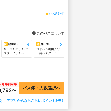
(2751件)
4.0
このバスについて
降
翌
06:35
降
翌
07:15
リーベルホテル バ
ヨドバシ梅田タワ
スターミナル＜リ
ー前バスターミナ
ーベルホテル大阪
ル＜LINKS
正面玄関前＞
UMEDAフロア１F
＞
ト即時利用時
バス停・人数選択へ
0,792〜
け！アプリからならさらにポイント2倍！