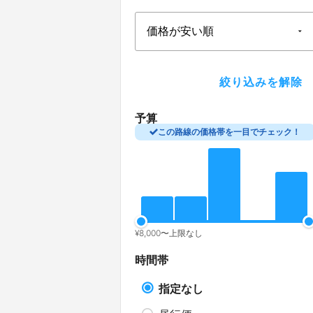
予算
この路線の価格帯を一目でチェック！
¥
8,000
〜
上限なし
時間帯
指定なし