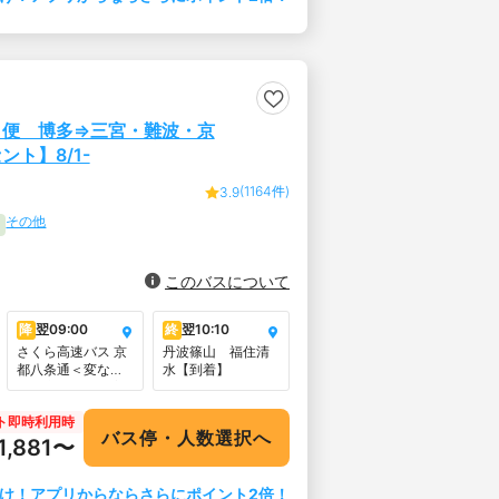
1便 博多⇒三宮・難波・京
ト】8/1-
(1164件)
3.9
その他
このバスについて
降
翌
09:00
終
翌
10:10
さくら高速バス 京
丹波篠山 福住清
都八条通＜変なホ
水【到着】
テル京都向い駅寄
り側＞
ト即時利用時
バス停・人数選択へ
11,881〜
け！アプリからならさらにポイント2倍！