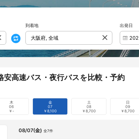
到着地
出発日
大阪府, 全域
格安高速バス・夜行バスを比較・予約
木
金
土
日
06
07
08
09
￥-
￥8,100
￥8,700
￥8,700
08/07(金)
全7件