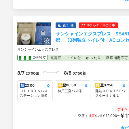
夜行便
ｱﾌﾟﾘならﾎﾟｲﾝﾄ2倍中
サンシャインエクスプレス SE45
都 【3列独立トイレ付・ACコンセン
サンシャインエクスプレス
3列独立
充電可
トイレ付
ゆったり
座席指定不可
8/7
8/8
23:00
発
07:50
着
始
降
翌
06:50
降
翌
07:50
23:00
ＨＥＡＲＴＳバス
神戸三宮バス停
難波ＯＣＡＴ2Ｆバ
ステーション博多
スターミナル１・
２・３・９・10番
のりば
ポイン
¥ 
空席：
4席
片道
¥ 12,000〜
/
今だ