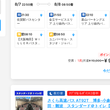
8/7
8/8
22:50
発
08:50
着
始
乗
乗
21:30
21:50
22:10
佐賀駅バスセンタ
金立サービスエリ
基山パーキングエ
ー
ア 上り線内バス停
リア 上り線内バス
（広島・関西方面
停（広島・関西方
行）
面行）
降
翌
08:10
終
翌
08:50
【大阪梅田】ＷＩ
ユニバーサル・ス
ＬＬＥＲバスター
タジオ・ジャパン
ミナル大阪梅田
交通広場
（梅田スカイビル
ポイン
タワーイースト
1F）
¥ 
空席：
1席
片道
¥ 10,000〜
/
今だ
夜行便
ｱﾌﾟﾘならﾎﾟｲﾝﾄ2倍中
さくら高速バス AT92T 博多-小倉⇒
田・難波 スタンダード＠トイレ【仕