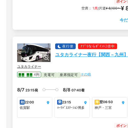
ポイン
タワーイースト
1F）
¥ 
空席：
1席
片道
¥ 8,100〜
/
今だ
夜行便
ｱﾌﾟﾘならﾎﾟｲﾝﾄ2倍中
ユタカライナー夜行【関西－九州
ユタカライナー
その他
4列
充電可
座席指定可
8/7
8/8
23:15
発
07:40
着
始
乗
降
翌
06:50
22:00
23:15
佐賀駅
ﾊｰﾂﾊﾞｽｽﾃｰｼｮﾝ博多
神戸・三宮
ポイン