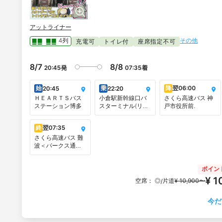
アットライナー
その他
4列
充電可
トイレ付
座席指定不可
8/7
8/8
20:45
発
07:35
着
始
乗
降
翌
06:00
20:45
22:20
ＨＥＡＲＴＳバス
小倉駅新幹線口バ
さくら高速バス 神
ステーション博多
スターミナル(リー
戸市役所前.
ガロイヤルホテル
小倉1F待合所)
終
翌
07:35
さくら高速バス 難
波＜パークス通り
沿い＞
ポイン
¥ 1
空席：
◎
片道
¥ 10,900〜
/
今だ