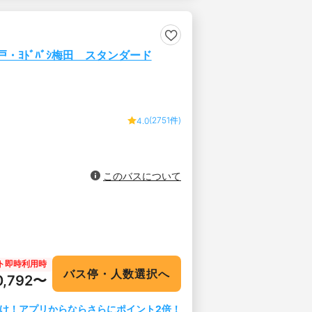
戸・ﾖﾄﾞﾊﾞｼ梅田 スタンダード
(2751件)
4.0
このバスについて
ト即時利用時
バス停・人数選択へ
0,792〜
け！アプリからならさらにポイント2倍！