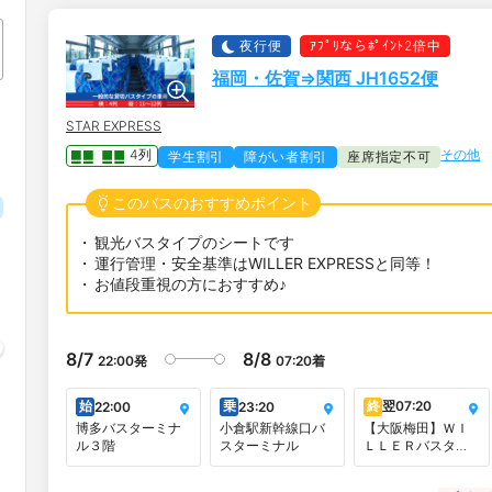
夜行便
ｱﾌﾟﾘならﾎﾟｲﾝﾄ2倍中
福岡・佐賀⇒関西 JH1652便
STAR EXPRESS
その他
4列
学生割引
障がい者割引
座席指定不可
このバスのおすすめポイント
観光バスタイプのシートです
運行管理・安全基準はWILLER EXPRESSと同等！
お値段重視の方におすすめ♪
8/7
8/8
22:00
発
07:20
着
始
乗
終
翌
07:20
22:00
23:20
博多バスターミナ
小倉駅新幹線口バ
【大阪梅田】ＷＩ
ル３階
スターミナル
ＬＬＥＲバスター
ミナル大阪梅田
（梅田スカイビル