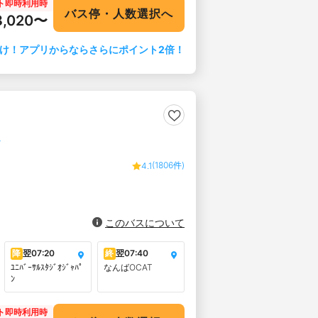
ト即時利用時
バス停・人数選択へ
8,020〜
け！アプリからならさらにポイント2倍！
】
(1806件)
4.1
このバスについて
降
翌
07:20
終
翌
07:40
ﾕﾆﾊﾞｰｻﾙｽﾀｼﾞｵｼﾞｬﾊﾟ
なんばOCAT
ﾝ
ト即時利用時