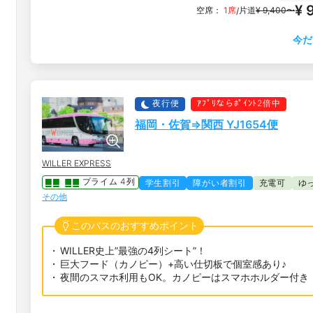
¥ 
空席：
1席
片道
¥ 9,400〜
/
今だ
夜行便
ｱﾌﾟﾘならﾎﾟｲﾝﾄ2倍中
福岡・佐賀⇒関西 YJ1654便
WILLER EXPRESS
プライム 4列
学生割引
障がい者割引
充電可
ゆ
その他
このバスのおすすめポイント
WILLER史上”最強の4列シート”！
巨大フード（カノピー）+高い仕切板で個室感あり♪
夜間のスマホ利用もOK。カノピーはスマホホルダー付き