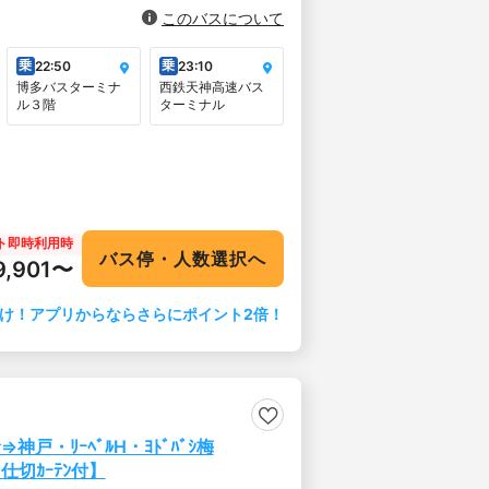
このバスについて
乗
乗
22:50
23:10
博多バスターミナ
西鉄天神高速バス
ル３階
ターミナル
ト即時利用時
バス停・人数選択へ
9,901〜
け！アプリからならさらにポイント2倍！
神戸・ﾘｰﾍﾞﾙH・ﾖﾄﾞﾊﾞｼ梅
切ｶｰﾃﾝ付】