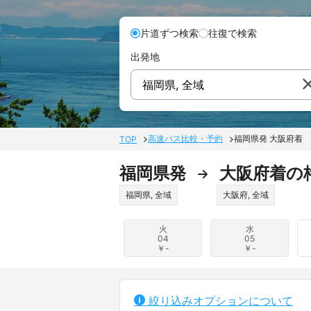
片道ずつ検索
往復で検索
出発地
福岡県, 全域
高速バス比較・予約
福岡県発 大阪府着
TOP
福岡県発
大阪府着の
福岡県,
全域
大阪府,
全域
火
水
04
05
￥-
￥-
絞り込みオプションについて